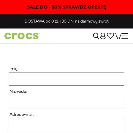
SALE DO - 50% SPRAWDŹ OFERTĘ
DOSTAWA
od 0 zł.
|
30 DNI
na darmowy zwrot
Imię
Nazwisko
Adres e-mail