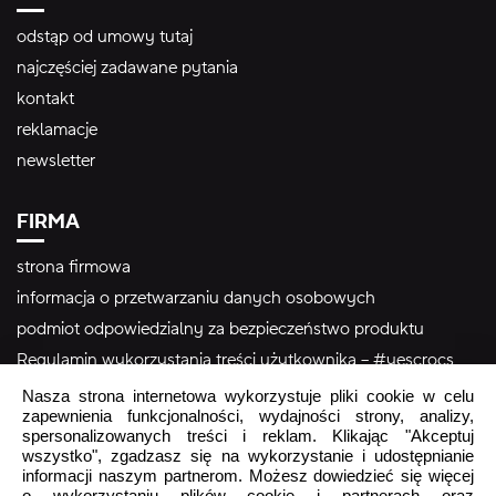
odstąp od umowy tutaj
najczęściej zadawane pytania
kontakt
reklamacje
newsletter
FIRMA
strona firmowa
informacja o przetwarzaniu danych osobowych
podmiot odpowiedzialny za bezpieczeństwo produktu
Regulamin wykorzystania treści użytkownika – #yescrocs
Nasza strona internetowa wykorzystuje pliki cookie w celu
zapewnienia funkcjonalności, wydajności strony, analizy,
Obsługa Klienta
spersonalizowanych treści i reklam. Klikając "Akceptuj
wszystko", zgadzasz się na wykorzystanie i udostępnianie
Pon - Pt
9:00 - 16:00
informacji naszym partnerom. Możesz dowiedzieć się więcej
o wykorzystaniu plików cookie i partnerach oraz