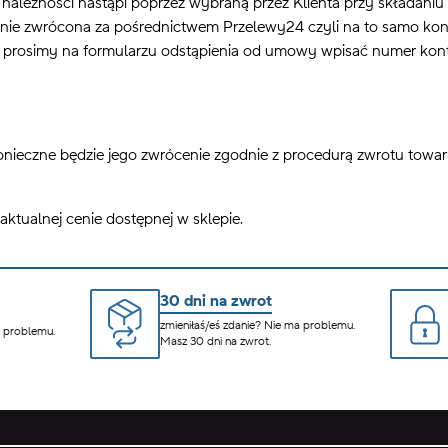
 należności nastąpi poprzez wybraną przez Klienta przy składaniu
ie zwrócona za pośrednictwem Przelewy24 czyli na to samo kont
prosimy na formularzu odstąpienia od umowy wpisać numer kont
nieczne będzie jego zwrócenie zgodnie z procedurą zwrotu towa
tualnej cenie dostępnej w sklepie.
30 dni na zwrot
zmieniłaś/eś zdanie? Nie ma problemu.
a problemu.
Masz 30 dni na zwrot.