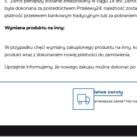
c. Zwrot pieniędzy zostanie zrealizowany w ciągu 14 dni.
Zwrot
była dokonana za pośrednictwem Przelewy24, należność zostan
płatność
przelewem bankowym tradycyjnym lub
za pobraniem 
Wymiana produktu na inny:
W przypadku chęci wymiany zakupionego produktu na inny, ko
produkt wraz z dokonaniem nowej płatności do zamówienia.
Uprzejmie informujemy, że nowego zakupu można dokonać po ak
łatwe zwroty
zmieniłaś/eś zdanie? Nie m