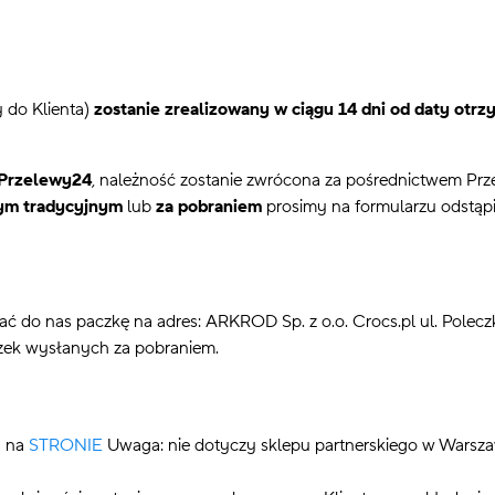
 do Klienta)
zostanie zrealizowany w ciągu 14 dni od daty otrz
Przelewy24
, należność zostanie zwrócona za pośrednictwem Prz
ym tradycyjnym
lub
za pobraniem
prosimy na formularzu odstą
ać do nas paczkę na adres:
ARKROD Sp. z o.o. Crocs.pl ul. Polec
ek wysłanych za pobraniem.
a na
STRONIE
Uwaga: nie dotyczy sklepu partnerskiego w Warsza