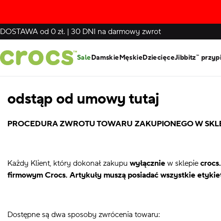
DOSTAWA
od 0 zł.
|
30 DNI
na darmowy zwrot
Sale
Damskie
Męskie
Dziecięce
Jibbitz™ przyp
odstąp od umowy tutaj
PROCEDURA ZWROTU TOWARU ZAKUPIONEGO W SKLE
Każdy Klient, który dokonał zakupu
wyłącznie
w sklepie
crocs.
firmowym Crocs. Artykuły muszą posiadać wszystkie etykiet
Dostępne są dwa sposoby zwrócenia towaru: