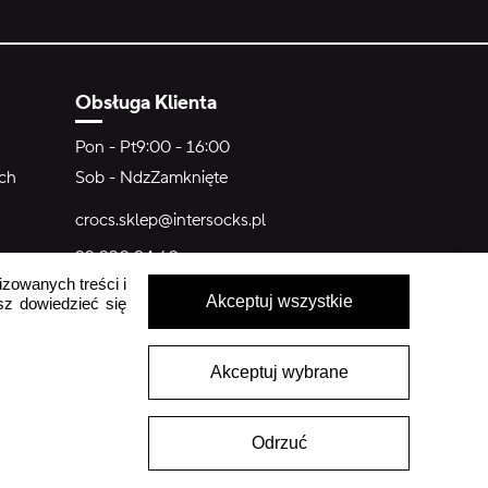
Obsługa Klienta
Pon - Pt
9:00 - 16:00
ych
Sob - Ndz
Zamknięte
crocs.sklep@intersocks.pl
22 230 94 60
izowanych treści i
Akceptuj wszystkie
sz dowiedzieć się
Wyślij
Akceptuje
Polityki Prywatności
.
Akceptuj wybrane
Odrzuć
2026 ARKROD Sp. z o.o.