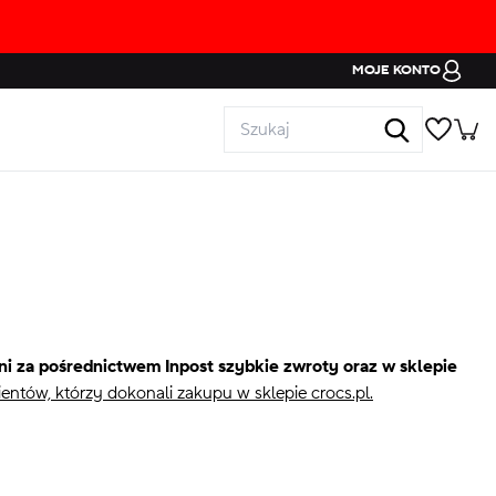
MOJE KONTO
i za pośrednictwem Inpost szybkie zwroty oraz w sklepie
ntów, którzy dokonali zakupu w sklepie crocs.pl.