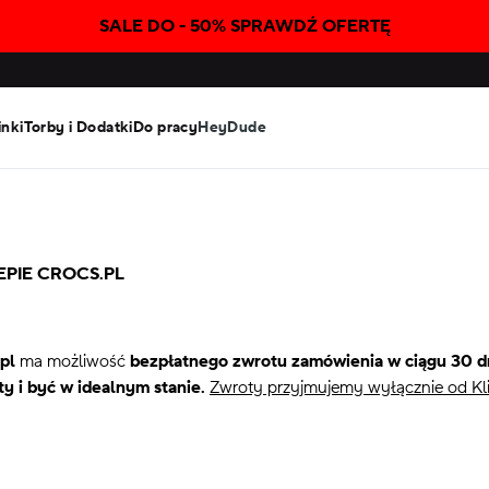
SALE DO - 50% SPRAWDŹ OFERTĘ
inki
Torby i Dodatki
Do pracy
HeyDude
PIE CROCS.PL
pl
ma możliwość
bezpłatnego zwrotu zamówienia w ciągu 30 dn
y i być w idealnym stanie.
Zwroty przyjmujemy wyłącznie od Klie