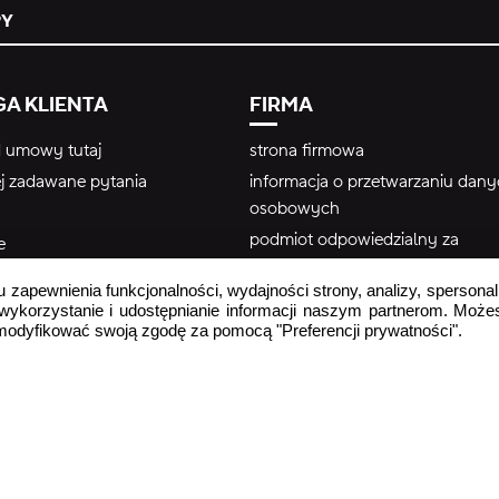
PY
A KLIENTA
FIRMA
 umowy tutaj
strona firmowa
ej zadawane pytania
informacja o przetwarzaniu dan
osobowych
podmiot odpowiedzialny za
e
bezpieczeństwo produktu
r
u zapewnienia funkcjonalności, wydajności strony, analizy, spersonal
Regulamin wykorzystania treści
 wykorzystanie i udostępnianie informacji naszym partnerom. Może
użytkownika – #yescrocs
zmodyfikować swoją zgodę za pomocą "Preferencji prywatności".
|
Polityka Prywatności
Warunki użytkowania