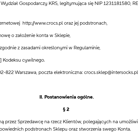
IV Wydział Gospodarczy KRS, legitymująca się NIP 1231181580, 
ternetowej http://www.crocs.pl oraz jej podstronach,
owę o założenie konta w Sklepie,
 zgodnie z zasadami określonymi w Regulaminie,
[1] Kodeksu cywilnego.
, 02-822 Warszawa, poczta elektroniczna: crocs.sklep@intersocks.pl
II. Postanowienia ogólne.
§ 2
ną przez Sprzedawcę na rzecz Klientów, polegających na umożliwi
powiednich podstronach Sklepu oraz stworzenia swego Konta.