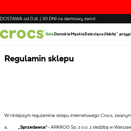
DOSTAWA
od 0 zł.
|
30 DNI
na darmowy zwrot
Sale
Damskie
Męskie
Dziecięce
Jibbitz™ przyp
Regulamin sklepu
W niniejszym regulaminie sklepu internetowego Crocs, zwanym
a.
„Sprzedawca”
– ARKROD Sp. z o.o. z siedzibą w Warszaw