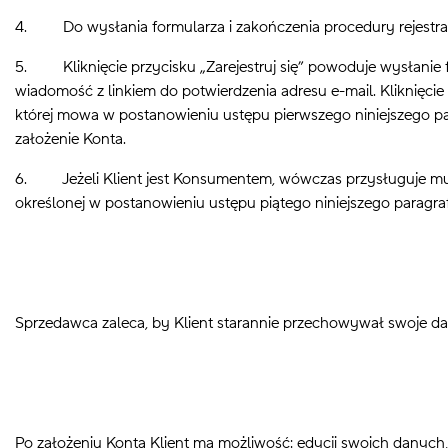
4. Do wysłania formularza i zakończenia procedury rejestrac
5. Kliknięcie przycisku „Zarejestruj się” powoduje wysłanie 
wiadomość z linkiem do potwierdzenia adresu e-mail. Kliknięci
której mowa w postanowieniu ustępu pierwszego niniejszego pa
założenie Konta.
6. Jeżeli Klient jest Konsumentem, wówczas przysługuje mu pr
określonej w postanowieniu ustępu piątego niniejszego paragraf
Sprzedawca zaleca, by Klient starannie przechowywał swoje d
Po założeniu Konta Klient ma możliwość: edycji swoich danych, 