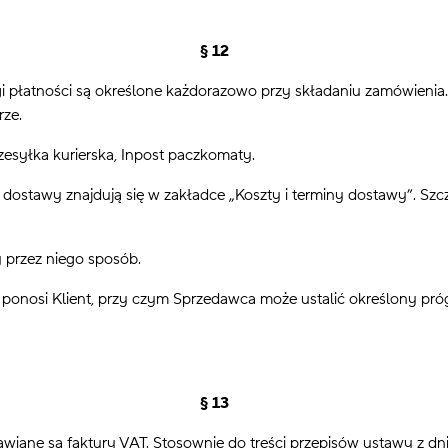
§ 12
łatności są określone każdorazowo przy składaniu zamówienia. 
rze.
esyłka kurierska, Inpost paczkomaty.
awy znajdują się w zakładce „Koszty i terminy dostawy”. Szcze
przez niego sposób.
nosi Klient, przy czym Sprzedawca może ustalić określony próg 
§ 13
ane są faktury VAT. Stosownie do treści przepisów ustawy z dni