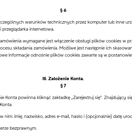
§ 6
czególnych warunków technicznych przez komputer lub inne urządz
 przeglądarka internetowa.
ówienia wymagane jest włączenie obsługi plików cookies w przeg
procesu składania zamówienia. Możliwe jest następnie ich skasow
e informacje odnośnie plików cookies zawarte są w postanowieni
III. Założenie Konta.
§ 7
ta powinna kliknąć zakładkę „Zarejestruj się”. Znajdujący się
Konta.
: imię, nazwisko, adres e-mail, hasło i (opcjonalnie) datę urod
terze bezprawnym.