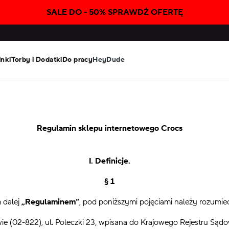
SALE DO - 50% SPRAWDŹ OFERTĘ
inki
Torby i Dodatki
Do pracy
HeyDude
Regulamin sklepu internetowego Crocs
I. Definicje.
§ 1
 dalej
„Regulaminem”
, pod poniższymi pojęciami należy rozumie
ie (02-822), ul. Poleczki 23, wpisana do Krajowego Rejestru Sądo