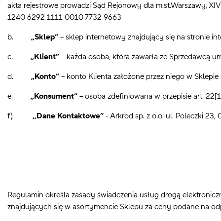
akta rejestrowe prowadzi Sąd Rejonowy dla m.st.Warszawy, X
1240 6292 1111 0010 7732 9663
b.
„Sklep”
– sklep internetowy znajdujący się na stronie in
c.
„Klient”
– każda osoba, która zawarła ze Sprzedawcą um
d.
„Konto”
– konto Klienta założone przez niego w Sklepie
e.
„Konsument”
– osoba zdefiniowana w przepisie art. 22
f)
,,Dane Kontaktowe”
- Arkrod sp. z o.o. ul. Poleczki 23
Regulamin określa zasady świadczenia usług drogą elektronicz
znajdujących się w asortymencie Sklepu za ceny podane na od