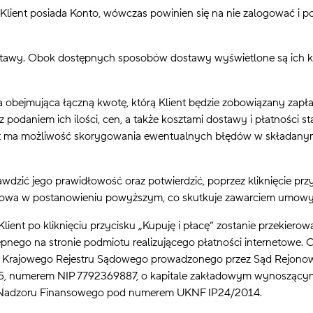
 Klient posiada Konto, wówczas powinien się na nie zalogować i p
awy. Obok dostępnych sposobów dostawy wyświetlone są ich kos
jmująca łączną kwotę, którą Klient będzie zobowiązany zapłaci
odaniem ich ilości, cen, a także kosztami dostawy i płatności s
nt ma możliwość skorygowania ewentualnych błędów w składanym
ć jego prawidłowość oraz potwierdzić, poprzez kliknięcie przycis
ej mowa w postanowieniu powyższym, co skutkuje zawarciem umow
t po kliknięciu przycisku „Kupuję i płacę” zostanie przekierowa
pnego na stronie podmiotu realizującego płatności internetowe. O
ców Krajowego Rejestru Sądowego prowadzonego przez Sąd Rejono
numerem NIP 7792369887, o kapitale zakładowym wynoszącym 5 
ję Nadzoru Finansowego pod numerem UKNF IP24/2014.