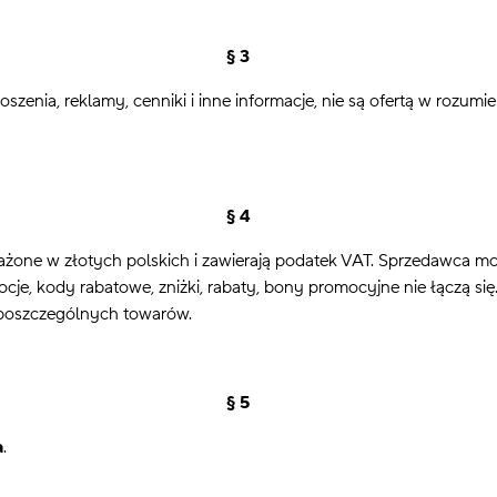
§ 3
zenia, reklamy, cenniki i inne informacje, nie są ofertą w rozumie
§ 4
żone w złotych polskich i zawierają podatek VAT. Sprzedawca m
je, kody rabatowe, zniżki, rabaty, bony promocyjne nie łączą si
 poszczególnych towarów.
§ 5
a
.