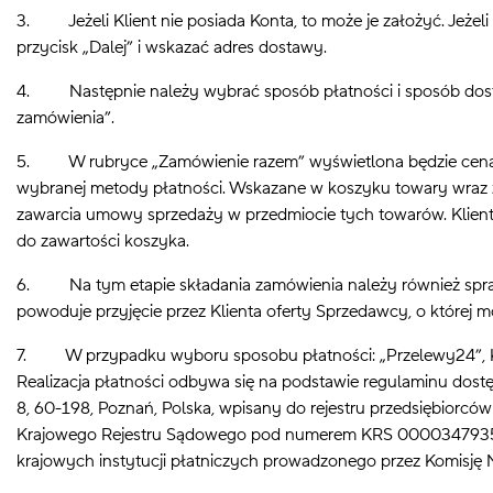
3. Jeżeli Klient nie posiada Konta, to może je założyć. Jeżeli
przycisk „Dalej” i wskazać adres dostawy.
4. Następnie należy wybrać sposób płatności i sposób dost
zamówienia”.
5. W rubryce „Zamówienie razem” wyświetlona będzie cena obe
wybranej metody płatności. Wskazane w koszyku towary wraz z p
zawarcia umowy sprzedaży w przedmiocie tych towarów. Klie
do zawartości koszyka.
6. Na tym etapie składania zamówienia należy również sprawdzi
powoduje przyjęcie przez Klienta oferty Sprzedawcy, o któr
7. W przypadku wyboru sposobu płatności: „Przelewy24”, Klien
Realizacja płatności odbywa się na podstawie regulaminu dostę
8, 60-198, Poznań, Polska, wpisany do rejestru przedsiębior
Krajowego Rejestru Sądowego pod numerem KRS 0000347935, 
krajowych instytucji płatniczych prowadzonego przez Komis