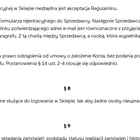
yjnej w Sklepie niezbędna jest akceptacja Regulaminu.
formularza rejestracyjnego do Sprzedawcy. Następnie Sprzedawca 
e linku potwierdzającego adres e-mail jest równoznaczne z przyję
ragrafu. Z tą chwilą między Sprzedawcą, a osobą, która wypełnił
awo odstąpienia od umowy o założenie Konta, bez podania przyczy
u. Postanowienia § 14 ust. 2-4 stosuje się odpowiednio.
§ 8
ane służące do logowania w Sklepie, tak aby żadne osoby nieupr
§ 9
składania zamówień, podglądu statusu realizacji zamówień i histo