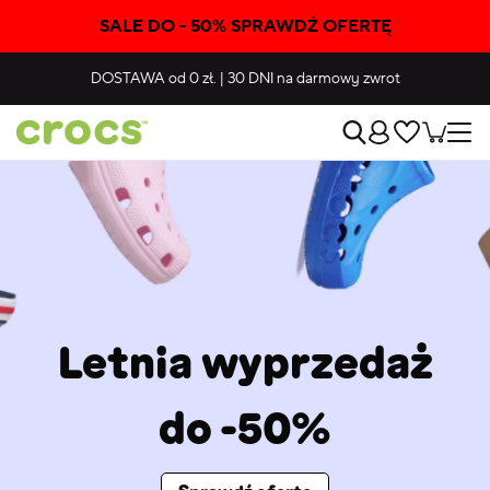
SALE DO - 50% SPRAWDŹ OFERTĘ
DOSTAWA
od 0 zł.
|
30 DNI
na darmowy zwrot
Letnia wyprzedaż
do -50%