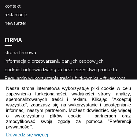
kontakt
reklamacje
newsletter
FIRMA
strona firmowa
informacja o przetwarzaniu danych osobowych
podmiot odpowiedzialny za bezpieczeństwo produktu
Regulamin wykorzystania treści użytkownika – #yescrocs
Nasza strona internetowa wykorzystuje pliki cookie w celu
zapewnienia funkcjonalności, wydajności strony, analizy,
Obsługa Klienta
spersonalizowanych treści i reklam. Klikając "Akceptuj
wszystko", zgadzasz się na wykorzystanie i udostępnianie
Pon - Pt
9:00 - 16:00
informacji naszym partnerom. Możesz dowiedzieć się więcej
Sob - Ndz
o wykorzystaniu plików cookie i partnerach oraz
Zamknięte
zmodyfikować swoją zgodę za pomocą "Preferencji
prywatności".
crocs.sklep@intersocks.pl
Dowiedz się więcej