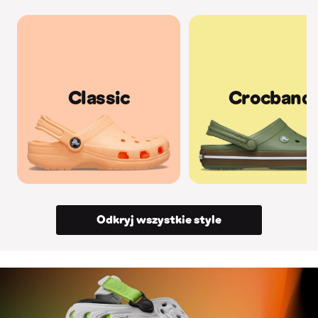
Classic
Crocband
Odkryj wszystkie style