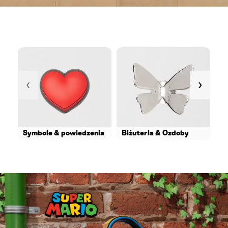
‹
›
Symbole & powiedzenia
Biżuteria & Ozdoby
Po