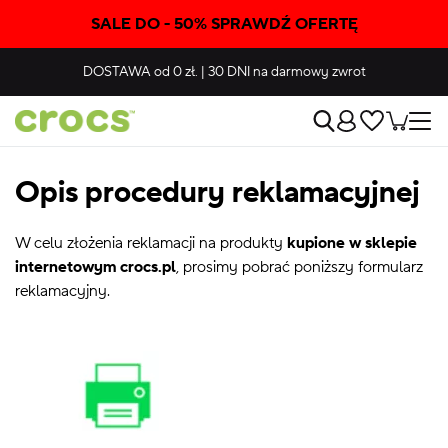
SALE DO - 50% SPRAWDŹ OFERTĘ
DOSTAWA
od 0 zł.
|
30 DNI
na darmowy zwrot
Opis procedury reklamacyjnej
W celu złożenia reklamacji na produkty
kupione w sklepie
internetowym crocs.pl
, prosimy pobrać poniższy formularz
reklamacyjny.