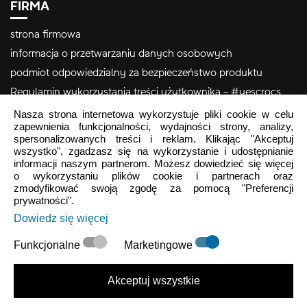
FIRMA
strona firmowa
informacja o przetwarzaniu danych osobowych
podmiot odpowiedzialny za bezpieczeństwo produktu
Regulamin wykorzystania treści użytkownika – #yescrocs
Nasza strona internetowa wykorzystuje pliki cookie w celu
zapewnienia funkcjonalności, wydajności strony, analizy,
Obsługa Klienta
spersonalizowanych treści i reklam. Klikając "Akceptuj
wszystko", zgadzasz się na wykorzystanie i udostępnianie
Pon - Pt
9:00 - 16:00
informacji naszym partnerom. Możesz dowiedzieć się więcej
Sob - Ndz
o wykorzystaniu plików cookie i partnerach oraz
Zamknięte
zmodyfikować swoją zgodę za pomocą "Preferencji
prywatności".
crocs.sklep@intersocks.pl
Dowiedz się więcej
22 230 94 60
Funkcjonalne
Marketingowe
Wyślij
Akceptuj wszystkie
Akceptuje
Polityki Prywatności
.