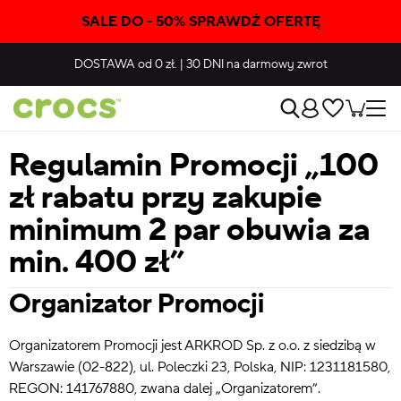
SALE DO - 50% SPRAWDŹ OFERTĘ
DOSTAWA
od 0 zł.
|
30 DNI
na darmowy zwrot
Regulamin Promocji „100
zł rabatu przy zakupie
minimum 2 par obuwia za
min. 400 zł”
Organizator Promocji
Organizatorem Promocji jest ARKROD Sp. z o.o. z siedzibą w
Warszawie (02-822), ul. Poleczki 23, Polska, NIP: 1231181580,
REGON: 141767880, zwana dalej „Organizatorem”.