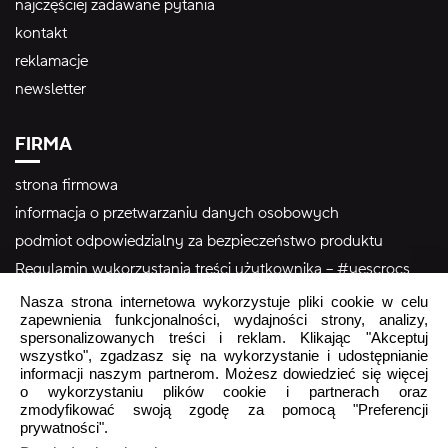
najczęściej zadawane pytania
kontakt
reklamacje
newsletter
FIRMA
strona firmowa
informacja o przetwarzaniu danych osobowych
podmiot odpowiedzialny za bezpieczeństwo produktu
Regulamin wykorzystania treści użytkownika – #yescrocs
Nasza strona internetowa wykorzystuje pliki cookie w celu
zapewnienia funkcjonalności, wydajności strony, analizy,
Obsługa Klienta
spersonalizowanych treści i reklam. Klikając "Akceptuj
wszystko", zgadzasz się na wykorzystanie i udostępnianie
Pon - Pt
9:00 - 16:00
informacji naszym partnerom. Możesz dowiedzieć się więcej
Sob - Ndz
o wykorzystaniu plików cookie i partnerach oraz
Zamknięte
zmodyfikować swoją zgodę za pomocą "Preferencji
prywatności".
crocs.sklep@intersocks.pl