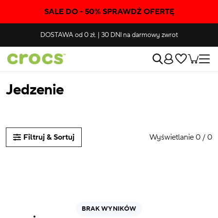
SALE DO - 50% SPRAWDŹ OFERTĘ
DOSTAWA
od 0 zł.
|
30 DNI
na darmowy zwrot
Jedzenie
Wyświetlanie 0 / 0
Filtruj & Sortuj
BRAK WYNIKÓW