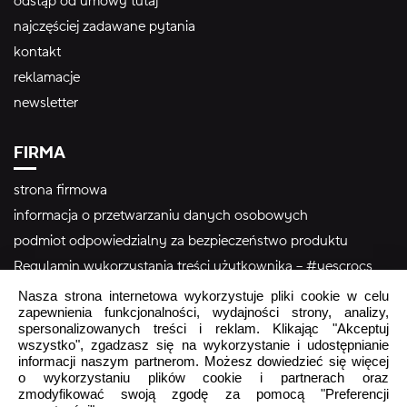
odstąp od umowy tutaj
najczęściej zadawane pytania
kontakt
reklamacje
newsletter
FIRMA
strona firmowa
informacja o przetwarzaniu danych osobowych
podmiot odpowiedzialny za bezpieczeństwo produktu
Regulamin wykorzystania treści użytkownika – #yescrocs
Nasza strona internetowa wykorzystuje pliki cookie w celu
zapewnienia funkcjonalności, wydajności strony, analizy,
Obsługa Klienta
spersonalizowanych treści i reklam. Klikając "Akceptuj
wszystko", zgadzasz się na wykorzystanie i udostępnianie
Pon - Pt
9:00 - 16:00
informacji naszym partnerom. Możesz dowiedzieć się więcej
Sob - Ndz
o wykorzystaniu plików cookie i partnerach oraz
Zamknięte
zmodyfikować swoją zgodę za pomocą "Preferencji