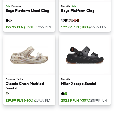
Sale
Damskie
Damskie
Sale
Baya Platform Lined Clog
Baya Platform Clog
199.99 PLN
(-39%)
329.99 PLN
199.99 PLN
(-33%)
299.99 PLN
Damskie
Męskie
Damskie
Classic Crush Marbled
Hiker Xscape Sandal
Sandal
129.99 PLN
(-50%)
259.99 PLN
202.99 PLN
(-30%)
289.99 PLN