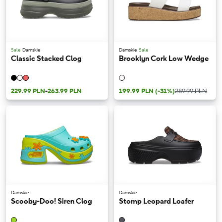
Sale
Damskie
Damskie
Sale
Classic Stacked Clog
Brooklyn Cork Low Wedge
229.99 PLN
-
263.99 PLN
199.99 PLN
(-31%)
289.99 PLN
Damskie
Damskie
Scooby-Doo! Siren Clog
Stomp Leopard Loafer