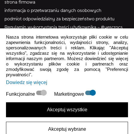
strona firmowa
informacja o przetwarzaniu danych osobowych
podmiot odpowiedzialny za bezpieczeństwo produktu
Regulamin wykorzystania treści użytkownika – #yescrocs
Nasza strona internetowa wykorzystuje pliki cookie w celu
zapewnienia funkcjonalności, wydajności strony, analizy,
Obsługa Klienta
spersonalizowanych treści i reklam. Klikając "Akceptuj
wszystko", zgadzasz się na wykorzystanie i udostępnianie
Pon - Pt
9:00 - 16:00
informacji naszym partnerom. Możesz dowiedzieć się więcej
Sob - Ndz
Zamknięte
o wykorzystaniu plików cookie i partnerach oraz
zmodyfikować swoją zgodę za pomocą "Preferencji
prywatności".
crocs.sklep@intersocks.pl
Dowiedz się więcej
22 230 94 60
Funkcjonalne
Marketingowe
Wyślij
Akceptuj wszystkie
Akceptuje
Polityki Prywatności
.
Akceptuj wybrane