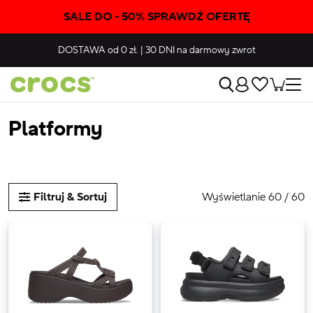
SALE DO - 50% SPRAWDŹ OFERTĘ
DOSTAWA
od 0 zł.
|
30 DNI
na darmowy zwrot
Platformy
Wyświetlanie 60 / 60
Filtruj & Sortuj