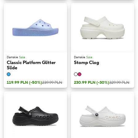
Damskie
Sale
Damskie
Sale
Classic Platform Glitter
Stomp Clog
Slide
119.99 PLN
(-50%)
239.99 PLN
230.99 PLN
(-30%)
329.99 PLN