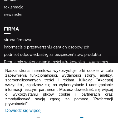
reklamacje
newsletter
FIRMA
strona firmowa
informacja o przetwarzaniu danych osobowych
podmiot odpowiedzialny za bezpieczeństwo produktu
Regulamin wykorzystania treści użytkownika – #yescrocs
Nasza strona internetowa wykorzystuje pliki cookie w celu
zapewnienia funkcjonalności, wydajności strony, analizy,
Obsługa Klienta
spersonalizowanych treści i reklam. Klikając "Akceptuj
wszystko", zgadzasz się na wykorzystanie i udostępnianie
Pon - Pt
9:00 - 16:00
informacji naszym partnerom. Możesz dowiedzieć się więcej
Sob - Ndz
Zamknięte
o wykorzystaniu plików cookie i partnerach oraz
zmodyfikować swoją zgodę za pomocą "Preferencji
prywatności".
crocs.sklep@intersocks.pl
Dowiedz się więcej
22 230 94 60