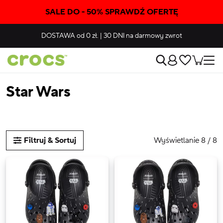
SALE DO - 50% SPRAWDŹ OFERTĘ
DOSTAWA
od 0 zł.
|
30 DNI
na darmowy zwrot
Star Wars
Wyświetlanie 8 / 8
Filtruj & Sortuj