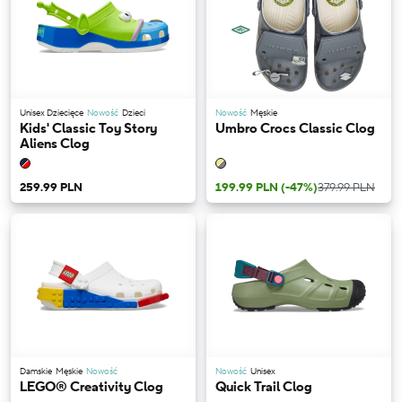
Unisex Dziecięce
Nowość
Dzieci
Nowość
Męskie
Kids' Classic Toy Story
Umbro Crocs Classic Clog
Aliens Clog
259.99 PLN
199.99 PLN
(-47%)
379.99 PLN
Damskie
Męskie
Nowość
Nowość
Unisex
LEGO® Creativity Clog
Quick Trail Clog