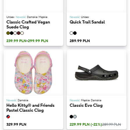
Unisex
Nowość
Damskie
Męskie
Nowość
Unisex
Classic Crafted Vegan
Quick Trail Sandal
Suede Clog
239.99 PLN
-
299.99 PLN
289.99 PLN
Nowość
Damskie
Nowość
Męskie
Damskie
Hello Kitty® and Friends
Classic Evo Clog
Pastel Classic Clog
329.99 PLN
229.99 PLN
(-21%)
289.99 PLN