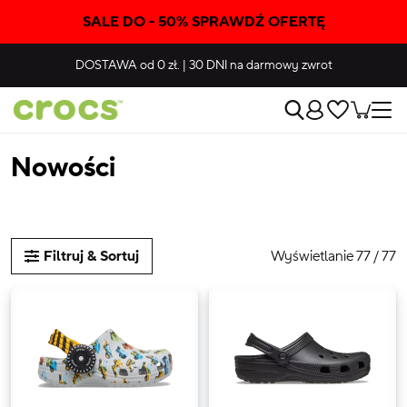
SALE DO - 50% SPRAWDŹ OFERTĘ
DOSTAWA
od 0 zł.
|
30 DNI
na darmowy zwrot
Nowości
Wyświetlanie 77 / 77
Filtruj & Sortuj