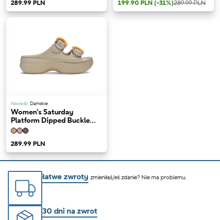
289.99 PLN
199.90 PLN
(-31%)
289.99 PLN
Nowość
Damskie
Women's Saturday
Platform Dipped Buckle
Sandal
289.99 PLN
łatwe zwroty
zmieniłaś/eś zdanie? Nie ma problemu.
30 dni na zwrot