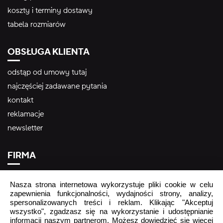
koszty i terminy dostawy
tabela rozmiarów
OBSŁUGA KLIENTA
odstąp od umowy tutaj
najczęściej zadawane pytania
kontakt
reklamacje
newsletter
FIRMA
strona firmowa
Nasza strona internetowa wykorzystuje pliki cookie w celu
informacja o przetwarzaniu danych osobowych
zapewnienia funkcjonalności, wydajności strony, analizy,
spersonalizowanych treści i reklam. Klikając "Akceptuj
podmiot odpowiedzialny za bezpieczeństwo produktu
wszystko", zgadzasz się na wykorzystanie i udostępnianie
Regulamin wykorzystania treści użytkownika – #yescrocs
informacji naszym partnerom. Możesz dowiedzieć się więcej