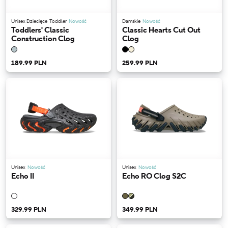
Unisex Dziecięce
Toddler
Nowość
Damskie
Nowość
Toddlers' Classic
Classic Hearts Cut Out
Construction Clog
Clog
189.99 PLN
259.99 PLN
Unisex
Nowość
Unisex
Nowość
Echo II
Echo RO Clog S2C
329.99 PLN
349.99 PLN