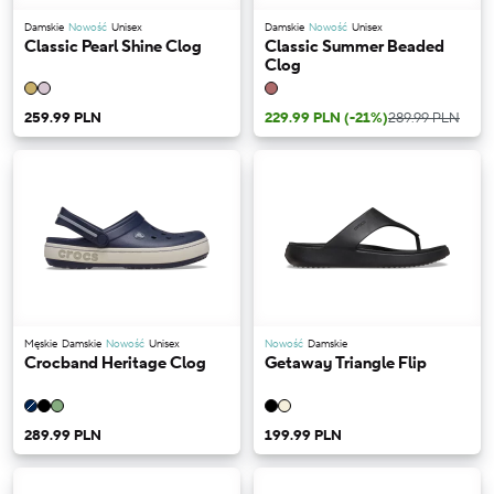
Damskie
Nowość
Unisex
Damskie
Nowość
Unisex
Classic Pearl Shine Clog
Classic Summer Beaded
Clog
259.99 PLN
229.99 PLN
(-21%)
289.99 PLN
Męskie
Damskie
Nowość
Unisex
Nowość
Damskie
Crocband Heritage Clog
Getaway Triangle Flip
289.99 PLN
199.99 PLN