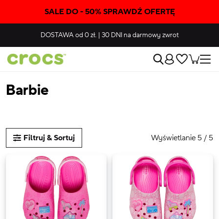
SALE DO - 50% SPRAWDŹ OFERTĘ
DOSTAWA
od 0 zł.
|
30 DNI
na darmowy zwrot
Barbie
Wyświetlanie 5 / 5
Filtruj & Sortuj