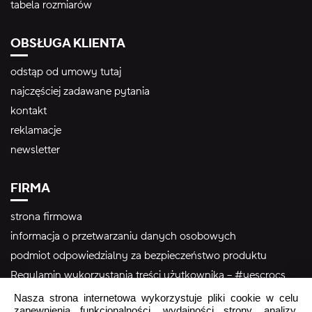
tabela rozmiarów
OBSŁUGA KLIENTA
odstąp od umowy tutaj
najczęściej zadawane pytania
kontakt
reklamacje
newsletter
FIRMA
strona firmowa
informacja o przetwarzaniu danych osobowych
podmiot odpowiedzialny za bezpieczeństwo produktu
Regulamin wykorzystania treści użytkownika – #yescrocs
Nasza strona internetowa wykorzystuje pliki cookie w celu
zapewnienia funkcjonalności, wydajności strony, analizy,