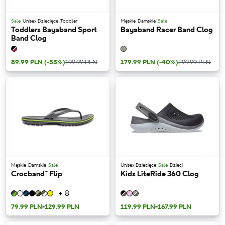
Sale
Unisex Dziecięce
Toddler
Męskie
Damskie
Sale
Toddlers Bayaband Sport
Bayaband Racer Band Clog
Band Clog
89.99 PLN
(-55%)
199.99 PLN
179.99 PLN
(-40%)
299.99 PLN
Męskie
Damskie
Sale
Unisex Dziecięce
Sale
Dzieci
Crocband™ Flip
Kids LiteRide 360 Clog
+ 8
79.99 PLN
-
129.99 PLN
119.99 PLN
-
167.99 PLN