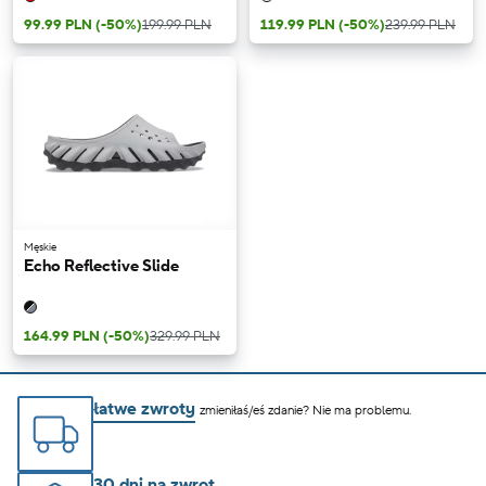
99.99 PLN
(-50%)
199.99 PLN
119.99 PLN
(-50%)
239.99 PLN
Męskie
Echo Reflective Slide
164.99 PLN
(-50%)
329.99 PLN
łatwe zwroty
zmieniłaś/eś zdanie? Nie ma problemu.
30 dni na zwrot