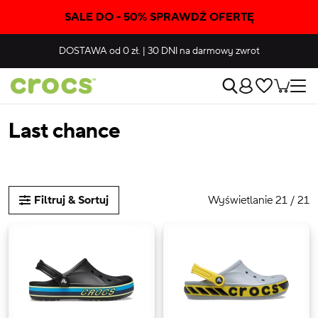
SALE DO - 50% SPRAWDŹ OFERTĘ
DOSTAWA
od 0 zł.
|
30 DNI
na darmowy zwrot
Last chance
Wyświetlanie 21 / 21
Filtruj & Sortuj