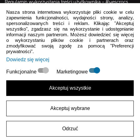
Regulamin wykorzystania treści użytkownika – #yescrocs
Nasza strona internetowa wykorzystuje pliki cookie w celu
zapewnienia funkcjonalności, wydajności strony, analizy,
Obsługa Klienta
spersonalizowanych treści i reklam. Klikając "Akceptuj
wszystko", zgadzasz się na wykorzystanie i udostępnianie
Pon - Pt
9:00 - 16:00
informacji naszym partnerom. Możesz dowiedzieć się więcej
o wykorzystaniu plików cookie i partnerach oraz
Sob - Ndz
Zamknięte
zmodyfikować swoją zgodę za pomocą "Preferencji
prywatności".
crocs.sklep@intersocks.pl
Dowiedz się więcej
22 230 94 60
Funkcjonalne
Marketingowe
Wyślij
Akceptuj wszystkie
Akceptuje
Polityki Prywatności
.
Akceptuj wybrane
|
Polityka Prywatności
Warunki użytkowania
Odrzuć
2026 ARKROD Sp. z o.o.