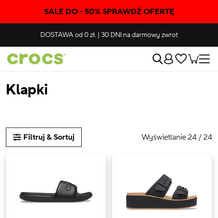
SALE DO - 50% SPRAWDŹ OFERTĘ
DOSTAWA
od 0 zł.
|
30 DNI
na darmowy zwrot
Klapki
Wyświetlanie 24 / 24
Filtruj & Sortuj