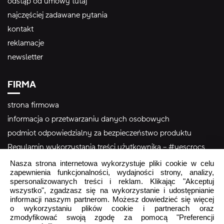
odstąp od umowy tutaj
najczęściej zadawane pytania
kontakt
reklamacje
newsletter
FIRMA
strona firmowa
informacja o przetwarzaniu danych osobowych
podmiot odpowiedzialny za bezpieczeństwo produktu
Regulamin wykorzystania treści użytkownika – #yescrocs
Nasza strona internetowa wykorzystuje pliki cookie w celu
zapewnienia funkcjonalności, wydajności strony, analizy,
Obsługa Klienta
spersonalizowanych treści i reklam. Klikając "Akceptuj
wszystko", zgadzasz się na wykorzystanie i udostępnianie
Pon - Pt
9:00 - 16:00
informacji naszym partnerom. Możesz dowiedzieć się więcej
Sob - Ndz
Zamknięte
o wykorzystaniu plików cookie i partnerach oraz
zmodyfikować swoją zgodę za pomocą "Preferencji