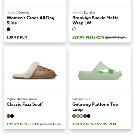
Nowość
Damskie
Nowość
Damskie
Women's Crocs All Day
Brooklyn Buckle Matte
Slide
Wrap LW
139.99 PLN
229.99 PLN
(-21%)
289.99 PLN
Męskie
Damskie
Unisex
Damskie
Sale
Classic Fuzz Scuff
Getaway Platform Toe
Loop
191.99 PLN
(-20%)
239.99 PLN
159.99 PLN
-
199.99 PLN