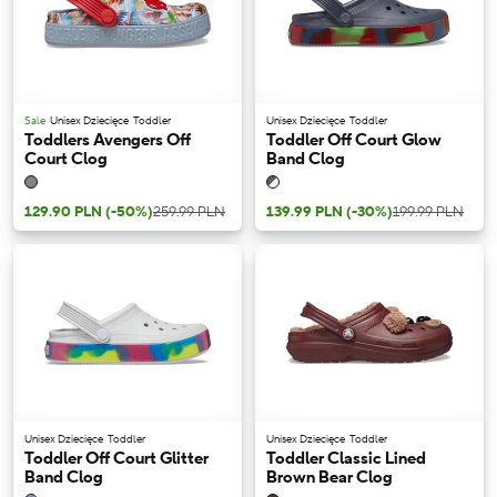
Sale
Unisex Dziecięce
Toddler
Unisex Dziecięce
Toddler
Toddlers Avengers Off
Toddler Off Court Glow
Court Clog
Band Clog
129.90 PLN
(-50%)
259.99 PLN
139.99 PLN
(-30%)
199.99 PLN
Unisex Dziecięce
Toddler
Unisex Dziecięce
Toddler
Toddler Off Court Glitter
Toddler Classic Lined
Band Clog
Brown Bear Clog