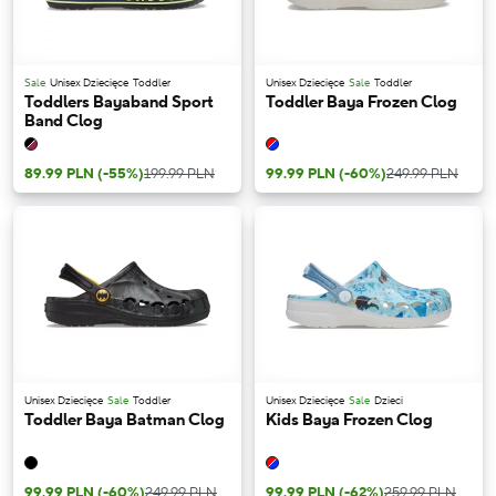
Sale
Unisex Dziecięce
Toddler
Unisex Dziecięce
Sale
Toddler
Toddlers Bayaband Sport
Toddler Baya Frozen Clog
Band Clog
89.99 PLN
(-55%)
199.99 PLN
99.99 PLN
(-60%)
249.99 PLN
Unisex Dziecięce
Sale
Toddler
Unisex Dziecięce
Sale
Dzieci
Toddler Baya Batman Clog
Kids Baya Frozen Clog
99.99 PLN
(-60%)
249.99 PLN
99.99 PLN
(-62%)
259.99 PLN