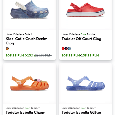
Unisex Dziecięce
Dzieci
Unisex Dziecięce
Sale
Toddler
Kids’ Cutie Crush Denim
Toddler Off Court Clog
Clog
209.99 PLN
(-13%)
239.99 PLN
109.99 PLN
-
139.99 PLN
Unisex Dziecięce
Sale
Toddler
Unisex Dziecięce
Sale
Toddler
Toddler Isabella Charm
Toddler Isabella Glitter