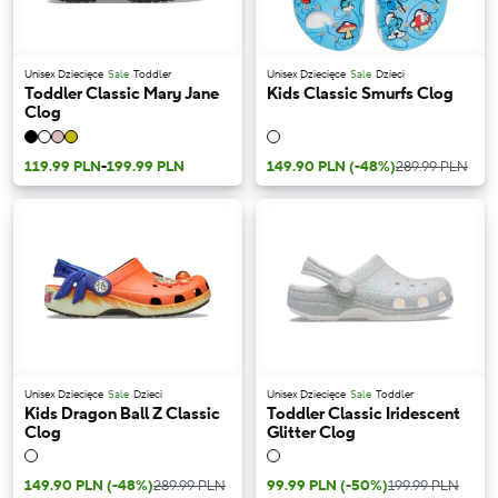
Unisex Dziecięce
Sale
Toddler
Unisex Dziecięce
Sale
Dzieci
Toddler Classic Mary Jane
Kids Classic Smurfs Clog
Clog
119.99 PLN
-
199.99 PLN
149.90 PLN
(-48%)
289.99 PLN
Unisex Dziecięce
Sale
Dzieci
Unisex Dziecięce
Sale
Toddler
Kids Dragon Ball Z Classic
Toddler Classic Iridescent
Clog
Glitter Clog
149.90 PLN
(-48%)
289.99 PLN
99.99 PLN
(-50%)
199.99 PLN