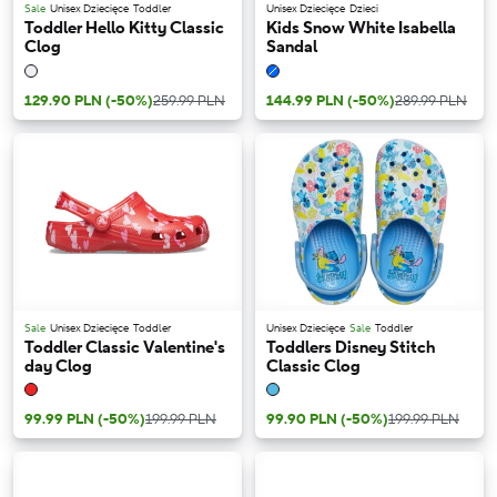
Sale
Unisex Dziecięce
Toddler
Unisex Dziecięce
Dzieci
Toddler Hello Kitty Classic
Kids Snow White Isabella
Clog
Sandal
129.90 PLN
(-50%)
259.99 PLN
144.99 PLN
(-50%)
289.99 PLN
Sale
Unisex Dziecięce
Toddler
Unisex Dziecięce
Sale
Toddler
Toddler Classic Valentine's
Toddlers Disney Stitch
day Clog
Classic Clog
99.99 PLN
(-50%)
199.99 PLN
99.90 PLN
(-50%)
199.99 PLN