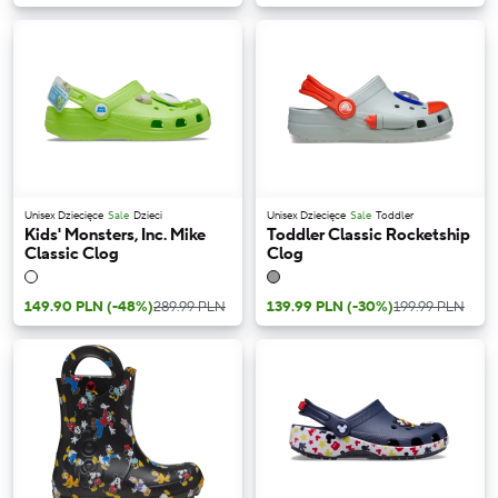
Unisex Dziecięce
Sale
Dzieci
Unisex Dziecięce
Sale
Toddler
Kids' Monsters, Inc. Mike
Toddler Classic Rocketship
Classic Clog
Clog
149.90 PLN
(-48%)
289.99 PLN
139.99 PLN
(-30%)
199.99 PLN