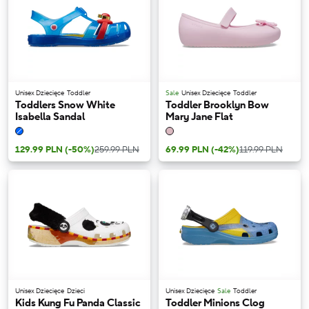
Unisex Dziecięce
Toddler
Sale
Unisex Dziecięce
Toddler
Toddlers Snow White
Toddler Brooklyn Bow
Isabella Sandal
Mary Jane Flat
129.99 PLN
(-50%)
259.99 PLN
69.99 PLN
(-42%)
119.99 PLN
Unisex Dziecięce
Dzieci
Unisex Dziecięce
Sale
Toddler
Kids Kung Fu Panda Classic
Toddler Minions Clog