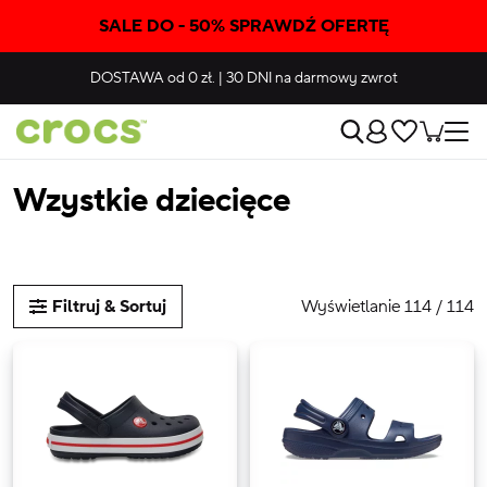
SALE DO - 50% SPRAWDŹ OFERTĘ
DOSTAWA
od 0 zł.
|
30 DNI
na darmowy zwrot
Wzystkie dziecięce
Wyświetlanie 114 / 114
Filtruj & Sortuj