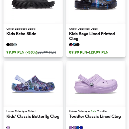
Unisex Dziecięce
Dzieci
Unisex Dziecięce
Dzieci
Kids Echo Slide
Kids Baya Lined Printed
Clog
99.99 PLN
(-58%)
239.99 PLN
89.99 PLN
-
129.99 PLN
Unisex Dziecięce
Dzieci
Unisex Dziecięce
Sale
Toddler
Kids’ Classic Butterfly Clog
Toddler Classic Lined Clog