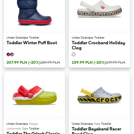
Unisex Dziecięce
Toddler
Unisex Dziecięce
Toddler
Toddler Winter Puff Boot
Toddler Crocband Holiday
Clog
207.99 PLN
(-20%)
259.99 PLN
159.99 PLN
(-20%)
199.99 PLN
Unisex Dziecięce
Edycja
Unisex Dziecięce
Sale
Toddler
Toddler Bayaband Racer
Limitowana
Sale
Toddler
Toddler The Grinch Classic