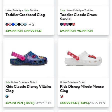
Unisex Dziecięce
Sale
Toddler
Sale
Unisex Dziecięce
Toddler
Toddler Crocband Clog
Toddler Classic Crocs
Sandal
+ 2
139.99 PLN
-
199.99 PLN
69.99 PLN
-
95.99 PLN
Sale
Unisex Dziecięce
Dzieci
Unisex Dziecięce
Dzieci
Kids Classic Disney Villains
Kids Disney Minnie Mouse
Clog
Clog
119.90 PLN
(-50%)
239.99 PLN
144.99 PLN
(-50%)
289.99 PLN