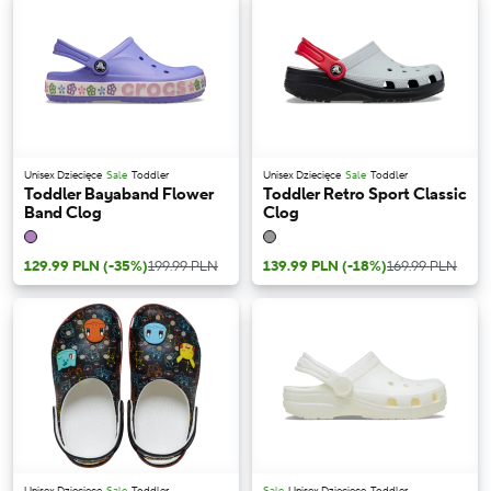
Unisex Dziecięce
Sale
Toddler
Unisex Dziecięce
Sale
Toddler
Toddler Bayaband Flower
Toddler Retro Sport Classic
Band Clog
Clog
129.99 PLN
(-35%)
199.99 PLN
139.99 PLN
(-18%)
169.99 PLN
Unisex Dziecięce
Sale
Toddler
Sale
Unisex Dziecięce
Toddler