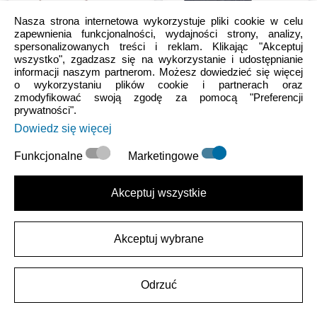
Nasza strona internetowa wykorzystuje pliki cookie w celu
zapewnienia funkcjonalności, wydajności strony, analizy,
spersonalizowanych treści i reklam. Klikając "Akceptuj
wszystko", zgadzasz się na wykorzystanie i udostępnianie
informacji naszym partnerom. Możesz dowiedzieć się więcej
o wykorzystaniu plików cookie i partnerach oraz
Sale
Unisex Dziecięce
Toddler
Unisex Dziecięce
Sale
Toddler
zmodyfikować swoją zgodę za pomocą "Preferencji
Toddler Classic Glitter
Toddler Classic Neo Puff
prywatności".
Clog
Boot
Dowiedz się więcej
119.99 PLN
-
139.99 PLN
181.99 PLN
-
207.99 PLN
Funkcjonalne
Marketingowe
Akceptuj wszystkie
Akceptuj wybrane
Odrzuć
Unisex Dziecięce
Dzieci
Unisex Dziecięce
Dzieci
Kids’ LiteRide™ Clog
Kids Classic Crocs Animal
Print Cutie Clog