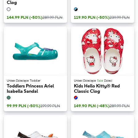
Clog
144.99 PLN
(-50%)
289.99 PLN
119.90 PLN
(-50%)
239.99 PLN
Unisex Dziecięce
Toddler
Unisex Dziecięce
Sale
Dzieci
Toddlers Princess Ariel
Kids Hello Kitty® Red
Isabella Sandal
Classic Clog
99.99 PLN
(-50%)
199.99 PLN
149.90 PLN
(-48%)
289.99 PLN