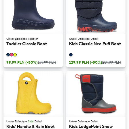
Unisex Dziecięce
Toddler
Unisex Dziecięce
Dzieci
Toddler Classic Boot
Kids Classic Neo Puff Boot
99.99 PLN
(-50%)
199.99 PLN
129.99 PLN
(-50%)
259.99 PLN
Unisex Dziecięce
Sale
Dzieci
Unisex Dziecięce
Dzieci
Kids’ Handle It Rain Boot
Kids LodgePoint Snow