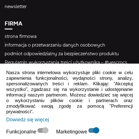
newsletter
FIRMA
strona firmowa
informacja o przetwarzaniu danych osobowych
podmiot odpowiedzialny za bezpieczeństwo produktu
Regulamin wykorzystania treści użytkownika – #yescrocs
Nasza strona internetowa wykorzystuje pliki cookie w celu
zapewnienia funkcjonalności, wydajności strony, analizy,
Obsługa Klienta
spersonalizowanych treści i reklam. Klikając "Akceptuj
wszystko", zgadzasz się na wykorzystanie i udostępnianie
Pon - Pt
9:00 - 16:00
informacji naszym partnerom. Możesz dowiedzieć się więcej
Sob - Ndz
Zamknięte
o wykorzystaniu plików cookie i partnerach oraz
zmodyfikować swoją zgodę za pomocą "Preferencji
prywatności".
crocs.sklep@intersocks.pl
Dowiedz się więcej
22 230 94 60
Funkcjonalne
Marketingowe