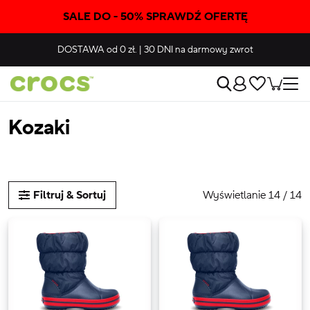
SALE DO - 50% SPRAWDŹ OFERTĘ
DOSTAWA
od 0 zł.
|
30 DNI
na darmowy zwrot
Kozaki
Wyświetlanie 14 / 14
Filtruj & Sortuj