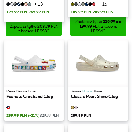
+ 13
+ 16
199.99 PLN
-
289.99 PLN
149.99 PLN
-
249.99 PLN
Zapłacisz tylko
119,99 do
Zapłacisz tylko
208,79
PLN
199,99
PLN z kodem:
z kodem: LESS80
LESS40
Męskie
Damskie
Unisex
Damskie
Nowość
Unisex
Peanuts Crocband Clog
Classic Pearl Shine Clog
259.99 PLN
(-21%)
329.99 PLN
259.99 PLN