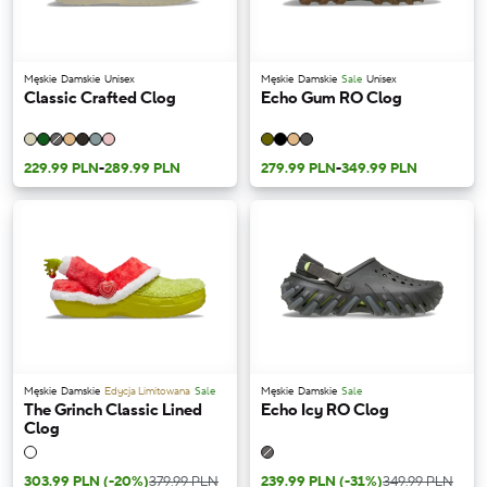
Męskie
Damskie
Unisex
Męskie
Damskie
Sale
Unisex
Classic Crafted Clog
Echo Gum RO Clog
229.99 PLN
-
289.99 PLN
279.99 PLN
-
349.99 PLN
Męskie
Damskie
Edycja Limitowana
Sale
Męskie
Damskie
Sale
The Grinch Classic Lined
Echo Icy RO Clog
Clog
303.99 PLN
(-20%)
379.99 PLN
239.99 PLN
(-31%)
349.99 PLN