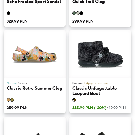
Soho Frosted Sport Sandal
Quick Trail Clog
329.99 PLN
299.99 PLN
Nowość
Unisex
Damskie
Edycja Limitowana
Classic Retro Summer Clog
Classic Unfurgettable
Leopard Boot
259.99 PLN
335.99 PLN
(-20%)
419.99 PLN