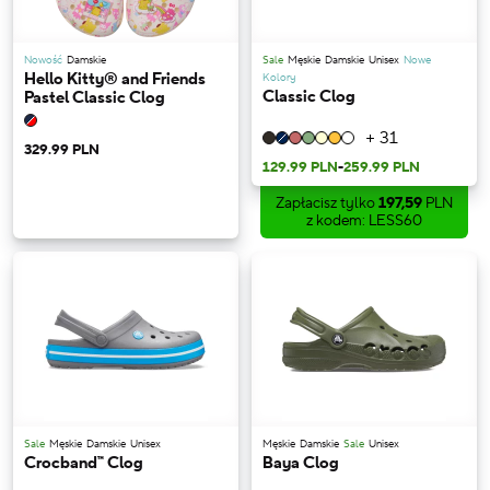
Nowość
Damskie
Sale
Męskie
Damskie
Unisex
Nowe
Hello Kitty® and Friends
Kolory
Classic Clog
Pastel Classic Clog
+ 31
329.99 PLN
129.99 PLN
-
259.99 PLN
Zapłacisz tylko
197,59
PLN
z kodem: LESS60
Sale
Męskie
Damskie
Unisex
Męskie
Damskie
Sale
Unisex
Crocband™ Clog
Baya Clog