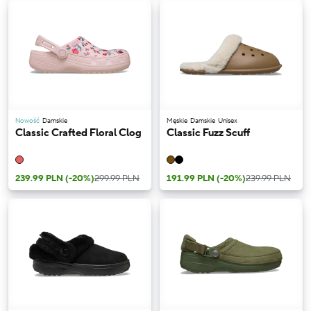
Nowość
Damskie
Męskie
Damskie
Unisex
Classic Crafted Floral Clog
Classic Fuzz Scuff
239.99 PLN
(-20%)
299.99 PLN
191.99 PLN
(-20%)
239.99 PLN