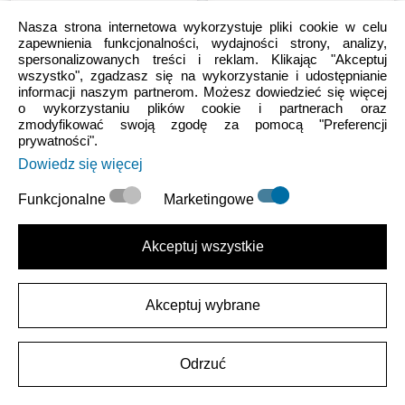
Nasza strona internetowa wykorzystuje pliki cookie w celu
zapewnienia funkcjonalności, wydajności strony, analizy,
spersonalizowanych treści i reklam. Klikając "Akceptuj
wszystko", zgadzasz się na wykorzystanie i udostępnianie
informacji naszym partnerom. Możesz dowiedzieć się więcej
o wykorzystaniu plików cookie i partnerach oraz
Sale
Męskie
Damskie
Sale
Damskie
zmodyfikować swoją zgodę za pomocą "Preferencji
Classic All-Terrain Clog
Classic Stacked Clog
prywatności".
Dowiedz się więcej
202.99 PLN
(-30%)
289.99 PLN
229.99 PLN
-
263.99 PLN
Funkcjonalne
Marketingowe
Akceptuj wszystkie
Akceptuj wybrane
Odrzuć
Męskie
Damskie
Sale
Unisex
Męskie
Damskie
Classic Islander
Classic Fleece Lined Clog