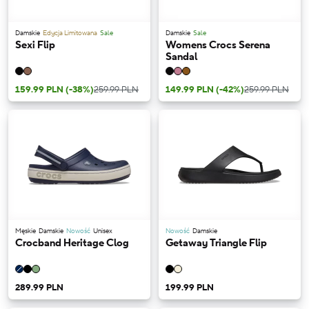
Damskie
Edycja Limitowana
Sale
Damskie
Sale
Sexi Flip
Womens Crocs Serena
Sandal
159.99 PLN
(-38%)
259.99 PLN
149.99 PLN
(-42%)
259.99 PLN
Męskie
Damskie
Nowość
Unisex
Nowość
Damskie
Crocband Heritage Clog
Getaway Triangle Flip
289.99 PLN
199.99 PLN