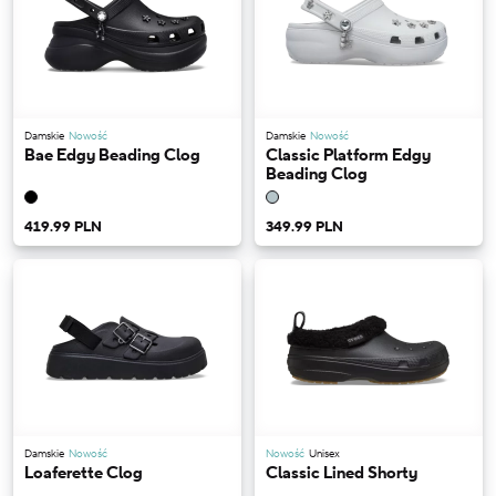
Damskie
Nowość
Damskie
Nowość
Bae Edgy Beading Clog
Classic Platform Edgy
Beading Clog
419.99 PLN
349.99 PLN
Damskie
Nowość
Nowość
Unisex
Loaferette Clog
Classic Lined Shorty