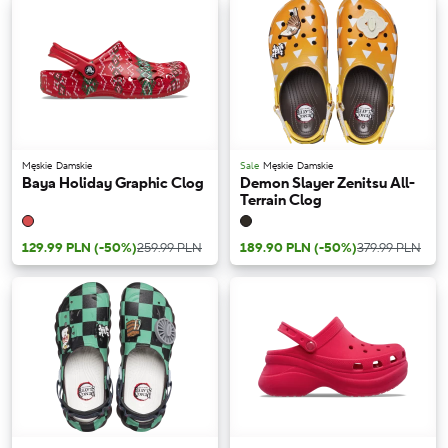
Męskie
Damskie
Sale
Męskie
Damskie
Baya Holiday Graphic Clog
Demon Slayer Zenitsu All-
Terrain Clog
129.99 PLN
(-50%)
259.99 PLN
189.90 PLN
(-50%)
379.99 PLN