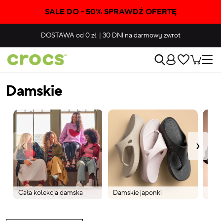
SALE DO - 50% SPRAWDŹ OFERTĘ
DOSTAWA
od 0 zł.
|
30 DNI
na darmowy zwrot
Damskie
‹
›
Cała kolekcja damska
Damskie japonki
Dams