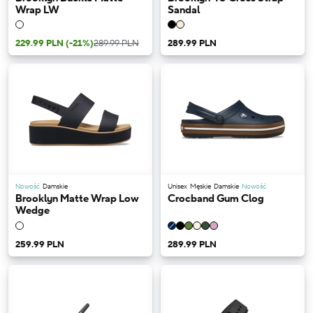
Wrap LW
Sandal
229.99 PLN
(-21%)
289.99 PLN
289.99 PLN
Nowość
Damskie
Unisex
Męskie
Damskie
Nowość
Brooklyn Matte Wrap Low
Crocband Gum Clog
Wedge
259.99 PLN
289.99 PLN