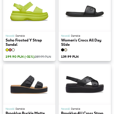
Nowość
Damskie
Nowość
Damskie
Soho Frosted Y Strap
Women's Crocs All Day
Sandal
Slide
199.90 PLN
(-31%)
289.99 PLN
139.99 PLN
Nowość
Damskie
Nowość
Damskie
Brooklyn Buckle Matte
Brooklyn 4U Cross Strap