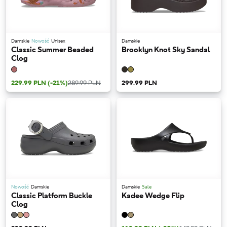
Damskie
Nowość
Unisex
Damskie
Classic Summer Beaded
Brooklyn Knot Sky Sandal
Clog
229.99 PLN
(-21%)
289.99 PLN
299.99 PLN
Nowość
Damskie
Damskie
Sale
Classic Platform Buckle
Kadee Wedge Flip
Clog