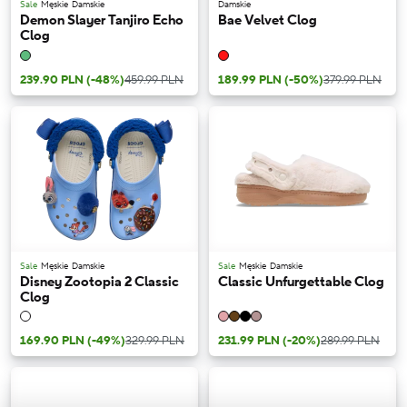
Sale
Męskie
Damskie
Damskie
Demon Slayer Tanjiro Echo
Bae Velvet Clog
Clog
239.90 PLN
(-48%)
459.99 PLN
189.99 PLN
(-50%)
379.99 PLN
Sale
Męskie
Damskie
Sale
Męskie
Damskie
Disney Zootopia 2 Classic
Classic Unfurgettable Clog
Clog
169.90 PLN
(-49%)
329.99 PLN
231.99 PLN
(-20%)
289.99 PLN