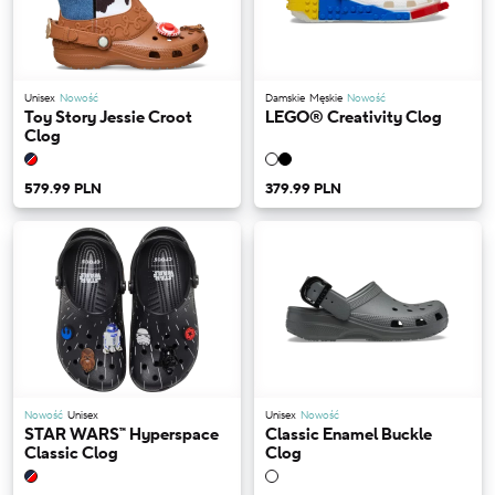
Unisex
Nowość
Damskie
Męskie
Nowość
Toy Story Jessie Croot
LEGO® Creativity Clog
Clog
579.99 PLN
379.99 PLN
Nowość
Unisex
Unisex
Nowość
STAR WARS™ Hyperspace
Classic Enamel Buckle
Classic Clog
Clog