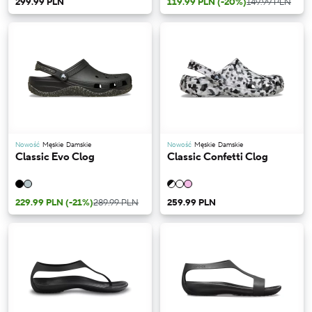
299.99 PLN
119.99 PLN
(-20%)
149.99 PLN
Nowość
Męskie
Damskie
Nowość
Męskie
Damskie
Classic Evo Clog
Classic Confetti Clog
229.99 PLN
(-21%)
289.99 PLN
259.99 PLN