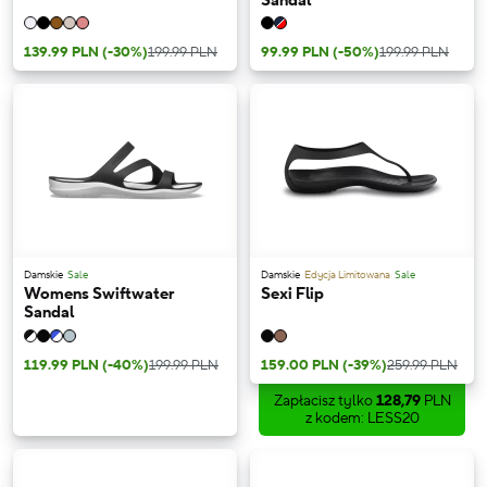
Sandal
139.99 PLN
(-30%)
199.99 PLN
99.99 PLN
(-50%)
199.99 PLN
Damskie
Sale
Damskie
Edycja Limitowana
Sale
Womens Swiftwater
Sexi Flip
Sandal
119.99 PLN
(-40%)
199.99 PLN
159.00 PLN
(-39%)
259.99 PLN
Zapłacisz tylko
128,79
PLN
z kodem: LESS20