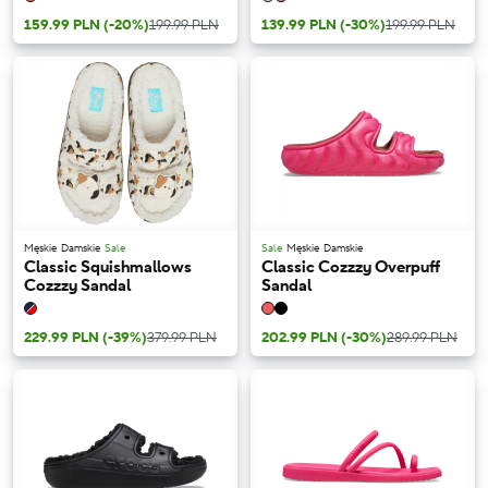
159.99 PLN
(-20%)
199.99 PLN
139.99 PLN
(-30%)
199.99 PLN
Męskie
Damskie
Sale
Sale
Męskie
Damskie
Classic Squishmallows
Classic Cozzzy Overpuff
Cozzzy Sandal
Sandal
229.99 PLN
(-39%)
379.99 PLN
202.99 PLN
(-30%)
289.99 PLN