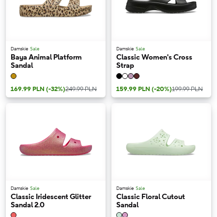
Damskie
Sale
Damskie
Sale
Baya Animal Platform
Classic Women's Cross
Sandal
Strap
169.99 PLN
(-32%)
249.99 PLN
159.99 PLN
(-20%)
199.99 PLN
Damskie
Sale
Damskie
Sale
Classic Iridescent Glitter
Classic Floral Cutout
Sandal 2.0
Sandal