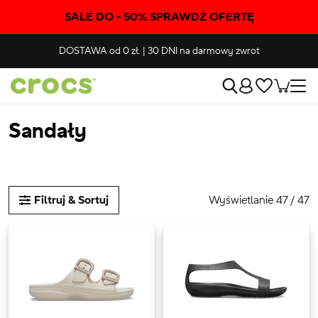
SALE DO - 50% SPRAWDŹ OFERTĘ
DOSTAWA
od 0 zł.
|
30 DNI
na darmowy zwrot
Sandały
Wyświetlanie 47 / 47
Filtruj & Sortuj