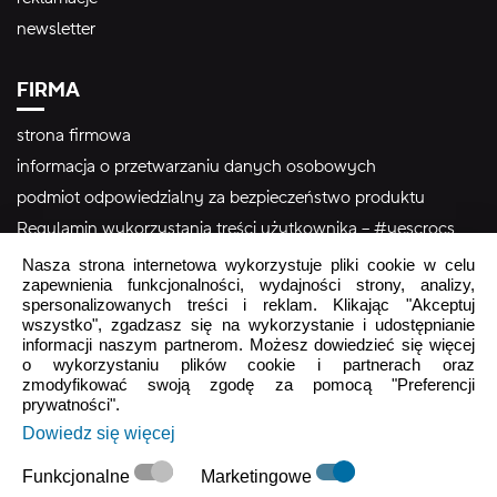
newsletter
FIRMA
strona firmowa
informacja o przetwarzaniu danych osobowych
podmiot odpowiedzialny za bezpieczeństwo produktu
Regulamin wykorzystania treści użytkownika – #yescrocs
Nasza strona internetowa wykorzystuje pliki cookie w celu
zapewnienia funkcjonalności, wydajności strony, analizy,
Obsługa Klienta
spersonalizowanych treści i reklam. Klikając "Akceptuj
wszystko", zgadzasz się na wykorzystanie i udostępnianie
Pon - Pt
9:00 - 16:00
informacji naszym partnerom. Możesz dowiedzieć się więcej
o wykorzystaniu plików cookie i partnerach oraz
Sob - Ndz
Zamknięte
zmodyfikować swoją zgodę za pomocą "Preferencji
prywatności".
crocs.sklep@intersocks.pl
Dowiedz się więcej
22 230 94 60
Funkcjonalne
Marketingowe