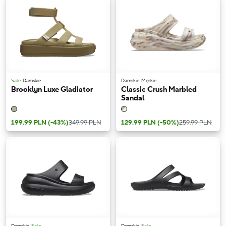
Sale
Damskie
Damskie
Męskie
Brooklyn Luxe Gladiator
Classic Crush Marbled
Sandal
199.99 PLN
(-43%)
349.99 PLN
129.99 PLN
(-50%)
259.99 PLN
Damskie
Sale
Damskie
Sale