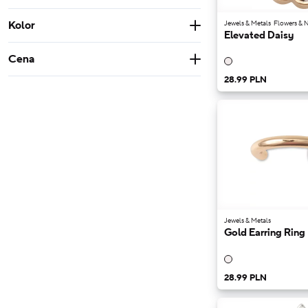
Jeden
Kolor
Jewels & Metals
Flowers & N
rozmiar
Elevated Daisy
Pink
Grey
Brown
Cena
Multi color
Od
Do
28.99 PLN
PLN
PLN
25.99 PLN
99.99 PLN
Jewels & Metals
Gold Earring Ring
28.99 PLN