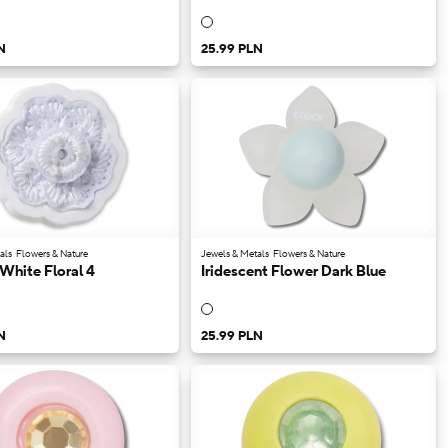
N
25.99 PLN
als
Flowers & Nature
Jewels & Metals
Flowers & Nature
White Floral 4
Iridescent Flower Dark Blue
N
25.99 PLN