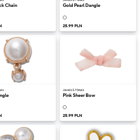
ck Chain
Gold Pearl Dangle
N
25.99 PLN
als
Jewels & Metals
ngle
Pink Sheer Bow
N
25.99 PLN