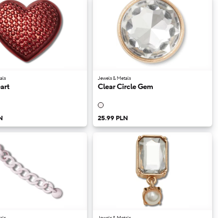
als
Jewels & Metals
art
Clear Circle Gem
N
25.99 PLN
als
Jewels & Metals