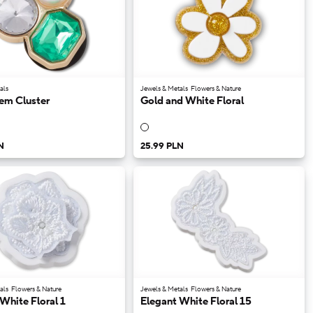
als
Jewels & Metals
Flowers & Nature
em Cluster
Gold and White Floral
N
25.99 PLN
als
Flowers & Nature
Jewels & Metals
Flowers & Nature
White Floral 1
Elegant White Floral 15