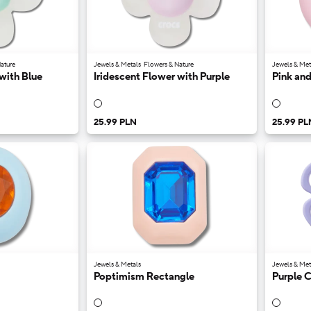
ature
Jewels & Metals
Flowers & Nature
Jewels & Met
with Blue
Iridescent Flower with Purple
Pink an
25.99 PLN
25.99 PL
Jewels & Metals
Jewels & Met
Poptimism Rectangle
Purple 