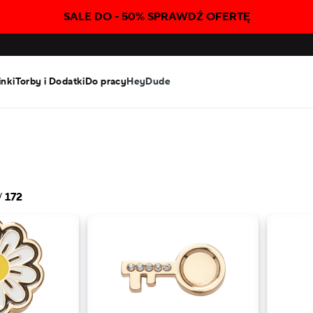
SALE DO - 50% SPRAWDŹ OFERTĘ
inki
Torby i Dodatki
Do pracy
HeyDude
/
172