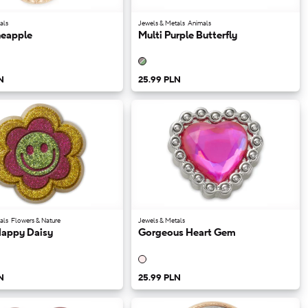
als
Jewels & Metals
Animals
neapple
Multi Purple Butterfly
N
25.99 PLN
als
Flowers & Nature
Jewels & Metals
Happy Daisy
Gorgeous Heart Gem
N
25.99 PLN