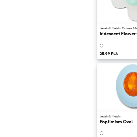
Jewels & Metals
Flowers & N
Iridescent Flower 
25.99 PLN
Jewels & Metals
Poptimism Oval