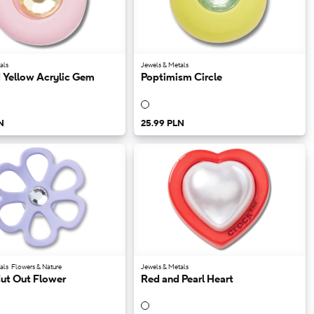
als
Jewels & Metals
d Yellow Acrylic Gem
Poptimism Circle
N
25.99 PLN
als
Flowers & Nature
Jewels & Metals
Cut Out Flower
Red and Pearl Heart