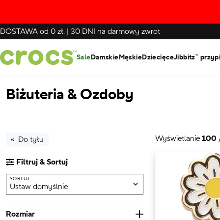
DOSTAWA
od 0 zł.
|
30 DNI
na darmowy zwrot
Sale
Damskie
Męskie
Dziecięce
Jibbitz™ przyp
Biżuteria & Ozdoby
Wyświetlanie
100
Do tyłu
Filtruj & Sortuj
SORTUJ
Ustaw domyślnie
Rozmiar