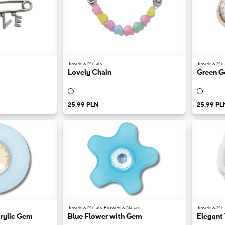
Jewels & Metals
Jewels & Met
Lovely Chain
Green G
25.99 PLN
25.99 PL
Jewels & Metals
Flowers & Nature
Jewels & Met
crylic Gem
Blue Flower with Gem
Elegant 