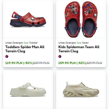
Unisex Dziecięce
Sale
Toddler
Unisex Dziecięce
Sale
Dzieci
Toddlers Spider Man All
Kids Spiderman Team All
Terrain Clog
Terrain Clog
119.90 PLN
(-50%)
239.99 PLN
159.90 PLN
(-52%)
329.99 PLN