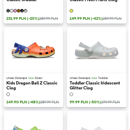
231.99 PLN
(-20%)
289.99 PLN
149.99 PLN
(-42%)
259.99 PLN
Unisex Dziecięce
Sale
Dzieci
Unisex Dziecięce
Sale
Toddler
Kids Dragon Ball Z Classic
Toddler Classic Iridescent
Clog
Glitter Clog
149.90 PLN
(-48%)
289.99 PLN
99.99 PLN
(-50%)
199.99 PLN