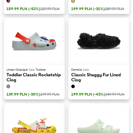
159.99 PLN
(-52%)
329.99 PLN
199.99 PLN
(-31%)
289.99 PLN
Unisex Dziecięce
Sale
Toddler
Damskie
Sale
Toddler Classic Rocketship
Classic Shaggy Fur Lined
Clog
Clog
139.99 PLN
(-30%)
199.99 PLN
199.99 PLN
(-43%)
349.99 PLN