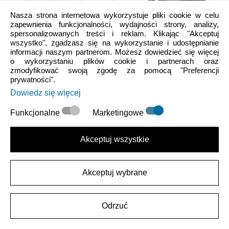
Nasza strona internetowa wykorzystuje pliki cookie w celu
zapewnienia funkcjonalności, wydajności strony, analizy,
spersonalizowanych treści i reklam. Klikając "Akceptuj
wszystko", zgadzasz się na wykorzystanie i udostępnianie
Damskie
Sale
Męskie
Damskie
Sale
informacji naszym partnerom. Możesz dowiedzieć się więcej
Bae Slide
Classic Turbo Clog
o wykorzystaniu plików cookie i partnerach oraz
zmodyfikować swoją zgodę za pomocą "Preferencji
prywatności".
Dowiedz się więcej
119.99 PLN
(-50%)
239.99 PLN
199.99 PLN
(-31%)
289.99 PLN
Funkcjonalne
Marketingowe
Akceptuj wszystkie
Akceptuj wybrane
Sale
Damskie
Unisex Dziecięce
Sale
Toddler
Odrzuć
Miami Flip
Toddlers' Pokémon Classic
Clog