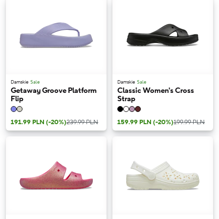
Damskie
Sale
Damskie
Sale
Getaway Groove Platform
Classic Women's Cross
Flip
Strap
191.99 PLN
(-20%)
239.99 PLN
159.99 PLN
(-20%)
199.99 PLN