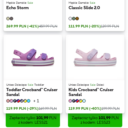
Męskie
Damskie
Sale
Męskie
Damskie
Sale
Echo Storm
Classic Slide 2.0
269.99 PLN
(-41%)
459.99 PLN
111.99 PLN
(-20%)
139.99 PLN
Unisex Dziecięce
Sale
Toddler
Unisex Dziecięce
Sale
Dzieci
Toddler Crocband™ Cruiser
Kids Crocband™ Cruiser
Sandal
Sandal
+ 1
119.99 PLN
(-29%)
169.99 PLN
119.99 PLN
(-40%)
199.99 PLN
Zapłacisz tylko
101,99
PLN
Zapłacisz tylko
101,99
PLN
z kodem: LESS21
z kodem: LESS23