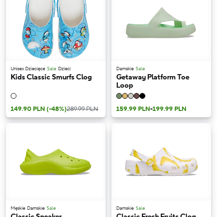
Unisex Dziecięce
Sale
Dzieci
Damskie
Sale
Kids Classic Smurfs Clog
Getaway Platform Toe
Loop
149.90 PLN
(-48%)
289.99 PLN
159.99 PLN
-
199.99 PLN
Męskie
Damskie
Sale
Damskie
Sale
Classic Sneaker
Classic Fresh Fruits Clog