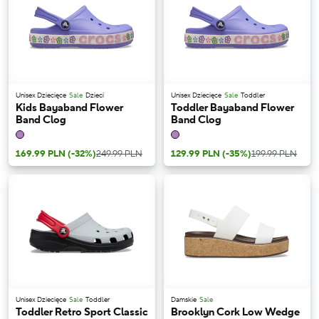
Unisex Dziecięce
Sale
Dzieci
Unisex Dziecięce
Sale
Toddler
Kids Bayaband Flower
Toddler Bayaband Flower
Band Clog
Band Clog
169.99 PLN
(-32%)
249.99 PLN
129.99 PLN
(-35%)
199.99 PLN
Unisex Dziecięce
Sale
Toddler
Damskie
Sale
Toddler Retro Sport Classic
Brooklyn Cork Low Wedge