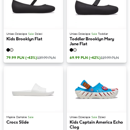
Unisex Dziecięce
Sale
Dzieci
Unisex Dziecięce
Sale
Toddler
Kids Brooklyn Flat
Toddler Brooklyn Mary
Jane Flat
79.99 PLN
(-43%)
139.99 PLN
69.99 PLN
(-42%)
119.99 PLN
Męskie
Damskie
Sale
Unisex Dziecięce
Sale
Dzieci
Crocs Slide
Kids Captain America Echo
Clog