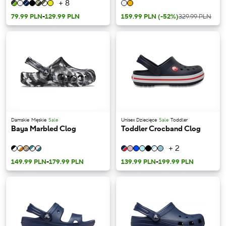
+ 8
79.99 PLN
-
129.99 PLN
159.99 PLN
(-52%)
329.99 PLN
Damskie
Męskie
Sale
Unisex Dziecięce
Sale
Toddler
Baya Marbled Clog
Toddler Crocband Clog
+ 2
149.99 PLN
-
179.99 PLN
139.99 PLN
-
199.99 PLN