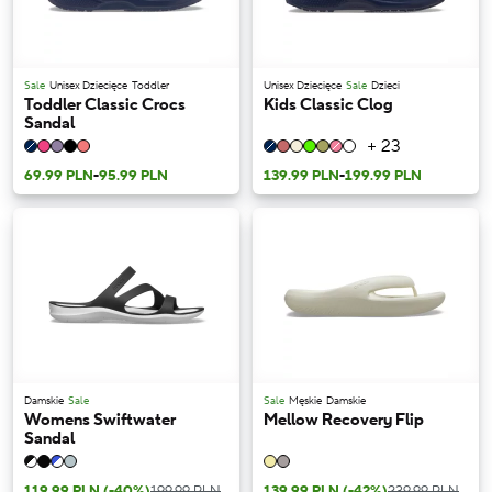
Sale
Unisex Dziecięce
Toddler
Unisex Dziecięce
Sale
Dzieci
Toddler Classic Crocs
Kids Classic Clog
Sandal
+ 23
69.99 PLN
-
95.99 PLN
139.99 PLN
-
199.99 PLN
Damskie
Sale
Sale
Męskie
Damskie
Womens Swiftwater
Mellow Recovery Flip
Sandal
119.99 PLN
(-40%)
199.99 PLN
139.99 PLN
(-42%)
239.99 PLN