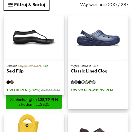
Wyświetlanie 200 / 287
Filtruj & Sortuj
Damskie
Edycja Limitowana
Sale
Męskie
Damskie
Sale
Sexi Flip
Classic Lined Clog
159.00 PLN
(-39%)
259.99 PLN
199.99 PLN
-
231.99 PLN
Zapłacisz tylko
128,79
PLN
z kodem: LESS20