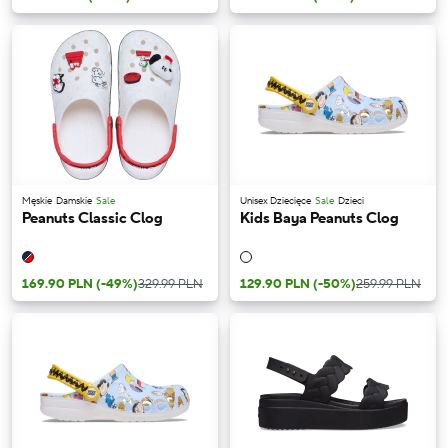
Męskie
Damskie
Sale
Unisex Dziecięce
Sale
Dzieci
Peanuts Classic Clog
Kids Baya Peanuts Clog
169.90 PLN
(-49%)
329.99 PLN
129.90 PLN
(-50%)
259.99 PLN