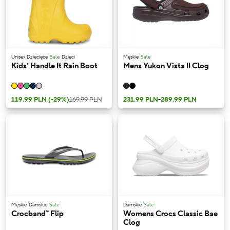
Unisex Dziecięce
Sale
Dzieci
Męskie
Sale
Kids’ Handle It Rain Boot
Mens Yukon Vista II Clog
119.99 PLN
(-29%)
169.99 PLN
231.99 PLN
-
289.99 PLN
Męskie
Damskie
Sale
Damskie
Sale
Crocband™ Flip
Womens Crocs Classic Bae
Clog