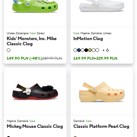
Unisex Dziecięce
Sale
Dzieci
Sale
Męskie
Damskie
Unisex
Kids' Monsters, Inc. Mike
InMotion Clog
Classic Clog
+ 6
149.90 PLN
(-48%)
289.99 PLN
169.99 PLN
-
229.99 PLN
Męskie
Damskie
Sale
Damskie
Sale
Mickey Mouse Classic Clog
Classic Platform Pearl Clog