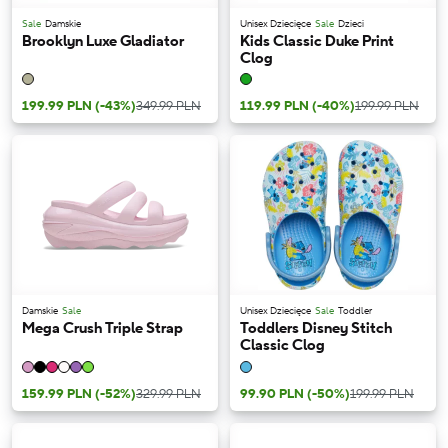
Sale
Damskie
Unisex Dziecięce
Sale
Dzieci
Brooklyn Luxe Gladiator
Kids Classic Duke Print
Clog
199.99 PLN
(-43%)
349.99 PLN
119.99 PLN
(-40%)
199.99 PLN
Damskie
Sale
Unisex Dziecięce
Sale
Toddler
Mega Crush Triple Strap
Toddlers Disney Stitch
Classic Clog
159.99 PLN
(-52%)
329.99 PLN
99.90 PLN
(-50%)
199.99 PLN