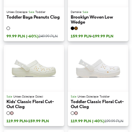
Unisex Dziecięce
Sale
Toddler
Damskie
Sale
Toddler Baya Peanuts Clog
Brooklyn Woven Low
Wedge
99.99 PLN
(-60%)
249.99 PLN
159.99 PLN
-
199.99 PLN
Sale
Unisex Dziecięce
Dzieci
Sale
Unisex Dziecięce
Toddler
Kids' Classic Floral Cut-
Toddler Classic Floral Cut-
Out Clog
Out Clog
119.99 PLN
-
159.99 PLN
119.99 PLN
(-40%)
199.99 PLN