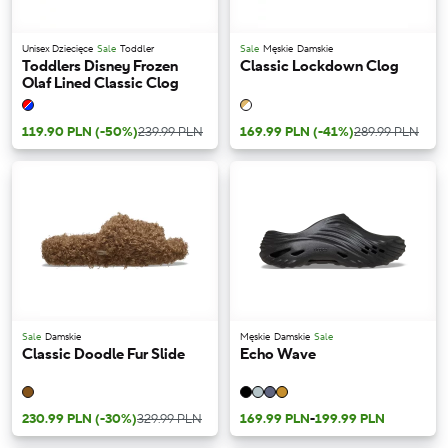
Unisex Dziecięce
Sale
Toddler
Sale
Męskie
Damskie
Toddlers Disney Frozen
Classic Lockdown Clog
Olaf Lined Classic Clog
119.90 PLN
(-50%)
239.99 PLN
169.99 PLN
(-41%)
289.99 PLN
Sale
Damskie
Męskie
Damskie
Sale
Classic Doodle Fur Slide
Echo Wave
230.99 PLN
(-30%)
329.99 PLN
169.99 PLN
-
199.99 PLN