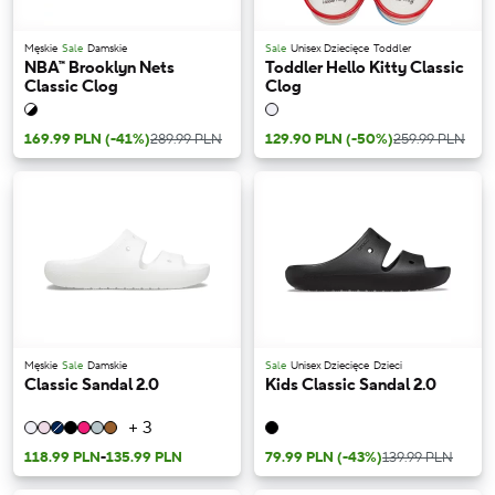
Męskie
Sale
Damskie
Sale
Unisex Dziecięce
Toddler
NBA™ Brooklyn Nets
Toddler Hello Kitty Classic
Classic Clog
Clog
169.99 PLN
(-41%)
289.99 PLN
129.90 PLN
(-50%)
259.99 PLN
Męskie
Sale
Damskie
Sale
Unisex Dziecięce
Dzieci
Classic Sandal 2.0
Kids Classic Sandal 2.0
+ 3
118.99 PLN
-
135.99 PLN
79.99 PLN
(-43%)
139.99 PLN