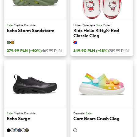
Sale
Męskie
Damskie
Unisex Dziecięce
Sale
Dzieci
Echo Storm Sandstorm
Kids Hello Kitty® Red
Classic Clog
279.99 PLN
(-40%)
469.99 PLN
149.90 PLN
(-48%)
289.99 PLN
Sale
Męskie
Damskie
Damskie
Sale
Echo Surge
Care Bears Crush Clog