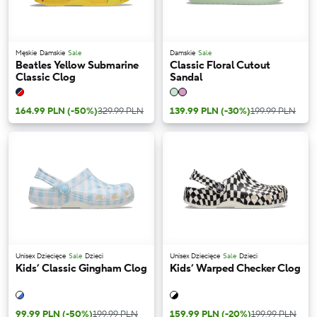
Męskie
Damskie
Sale
Damskie
Sale
Beatles Yellow Submarine
Classic Floral Cutout
Classic Clog
Sandal
164.99 PLN
(-50%)
329.99 PLN
139.99 PLN
(-30%)
199.99 PLN
Unisex Dziecięce
Sale
Dzieci
Unisex Dziecięce
Sale
Dzieci
Kids’ Classic Gingham Clog
Kids’ Warped Checker Clog
99.99 PLN
(-50%)
199.99 PLN
159.99 PLN
(-20%)
199.99 PLN