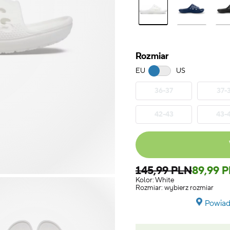
Rozmiar
EU
US
36-37
37-
42-43
43-
145,99 PLN
89,99 
Kolor:
White
Rozmiar:
wybierz rozmiar
Powiad