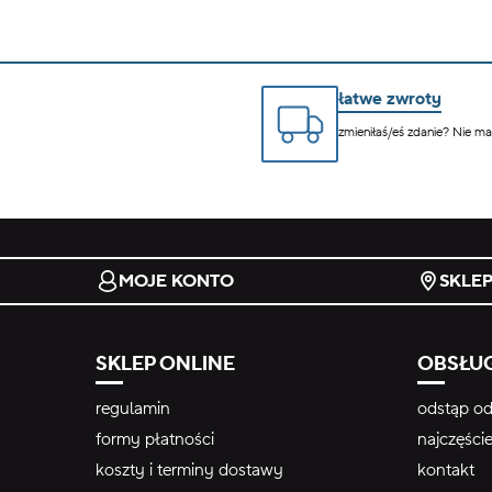
łatwe zwroty
zmieniłaś/eś zdanie? Nie m
MOJE KONTO
SKLE
SKLEP ONLINE
OBSŁUG
regulamin
odstąp od
formy płatności
najczęści
koszty i terminy dostawy
kontakt