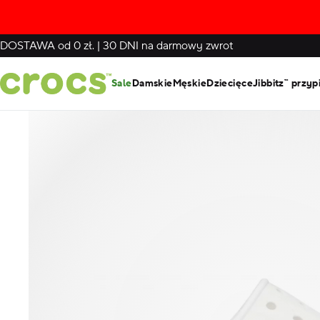
DOSTAWA
od 0 zł.
|
30 DNI
na darmowy zwrot
Sale
Damskie
Męskie
Dziecięce
Jibbitz™ przyp