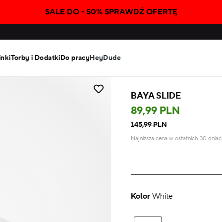
SALE DO - 50% SPRAWDŹ OFERTĘ
inki
Torby i Dodatki
Do pracy
HeyDude
BAYA SLIDE
89,99 PLN
145,99 PLN
Najniższa cena w ostatnich 30 dnia
Kolor
White