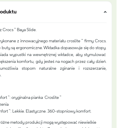
roduktu
 Crocs ™ Baya Slide.
wykonane z innowacyjnego materiału croslite ™ firmy Crocs.
że buty są ergonomiczne.
Wkładka dopasowuje się do stopy.
siada wypustki na wewnętrznej wkładce, aby stymulować
iększenia komfortu, gdy jesteś na nogach przez cały dzień
.
możliwia stopom naturalne zginanie i rozszerzanie,
.
ort ™: oryginalna pianka Croslite ™
zenia
ort ™: Lekkie.
Elastyczne.
360-stopniowy komfort.
różne metody produkcji mogą występować niewielkie