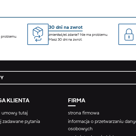
30 dni na zwrot
zmieniłaś/eś zdanie? Nie ma problemu.
a problemu.
Masz 30 dni na zwrot.
PY
A KLIENTA
FIRMA
 umowy tutaj
strona firmowa
ej zadawane pytania
informacja o przetwarzaniu dan
osobowych