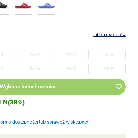
Tabela rozmiarów
38
38-39
39-40
41-42
44
45-46
46-47
48-49
Wybierz kolor i rozmiar
PLN
(38%)
om o dostępności lub sprawdź w sklepach