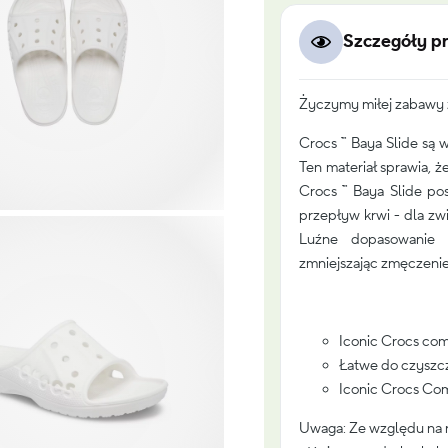
Szczegóły p
Życzymy miłej zabawy z
Crocs ™ Baya Slide są 
Ten materiał sprawia, 
Crocs ™ Baya Slide po
przepływ krwi - d
la zw
Luźne dopasowanie u
zmniejszając zmęczenie
Iconic Crocs comf
Łatwe do czyszc
Iconic Crocs Comf
Uwaga: Ze względu na 