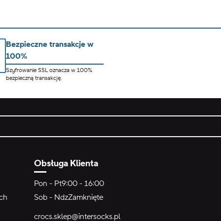
Bezpieczne transakcje w
100%
Szyfrowanie SSL oznacza w 100%
bezpieczną transakcję.
Obsługa Klienta
Pon - Pt
9:00 - 16:00
ych
Sob - Ndz
Zamknięte
crocs.sklep@intersocks.pl