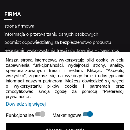
FIRMA
strona firmowa
informacja o przetwarzaniu danych osobowych
podmiot odpowiedzialny za bezpieczeństwo produktu
Regulamin wykorzystania treści użytkownika – #yescrocs
Nasza strona internetowa wykorzystuje pliki cookie w celu
zapewnienia funkcjonalności, wydajności strony, analizy,
Obsługa Klienta
spersonalizowanych treści i reklam. Klikając "Akceptuj
wszystko", zgadzasz się na wykorzystanie i udostępnianie
Pon - Pt
9:00 - 16:00
informacji naszym partnerom. Możesz dowiedzieć się więcej
o wykorzystaniu plików cookie i partnerach oraz
Sob - Ndz
Zamknięte
zmodyfikować swoją zgodę za pomocą "Preferencji
prywatności".
crocs.sklep@intersocks.pl
Dowiedz się więcej
22 230 94 60
Funkcjonalne
Marketingowe
Wyślij