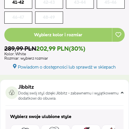
41-42
42-43
43-44
45-46
46-47
48-49
Wybierz kolor i rozmiar
289,99 PLN
202,99 PLN
(30%)
Kolor:
White
Rozmiar:
wybierz rozmiar
Powiadom o dostępności lub sprawdź w sklepach
Jibbitz
Dodaj swój styl dzięki Jibbitz – zabawnemu i wyjątkowemu
dodatkowi do obuwia.
Wybierz swoje ulubione style