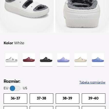
Kolor
White
Rozmiar:
Tabela rozmiarów
EU
US
36-37
37-38
38-39
39-40