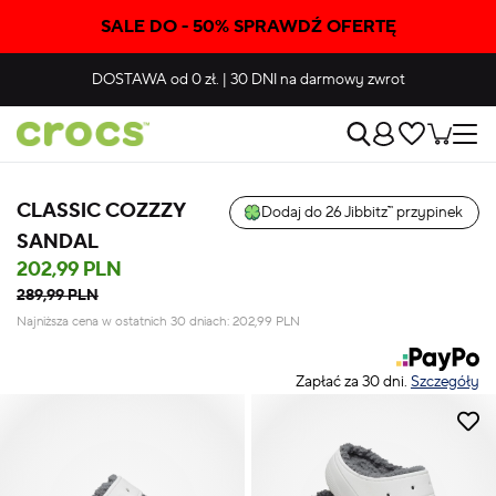
SALE DO - 50% SPRAWDŹ OFERTĘ
DOSTAWA
od 0 zł.
|
30 DNI
na darmowy zwrot
CLASSIC COZZZY
Dodaj do 26 Jibbitz™ przypinek
SANDAL
202,99 PLN
289,99 PLN
Najniższa cena w ostatnich 30 dniach:
202,99
PLN
Zapłać za 30 dni.
Szczegóły