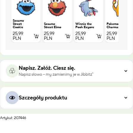
Sesame
Street
Sesame
Winnie the
Pokemon
Cookie
Street Elmo
Pooh Eeyore
Charmander
25,99
25,99
25,99
25,99
PLN
PLN
PLN
PLN
Napisz. Załóż. Ciesz się.
Napisz słowo – my zamienimy je w Jibbitz™
Szczegóły produktu
Artykuł: 207446