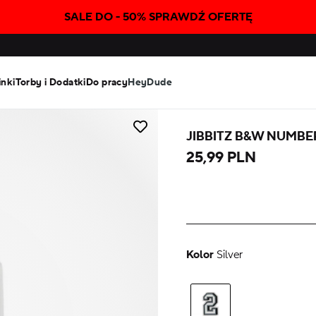
SALE DO - 50% SPRAWDŹ OFERTĘ
inki
Torby i Dodatki
Do pracy
HeyDude
JIBBITZ B&W NUMBE
25,99 PLN
Kolor
Silver