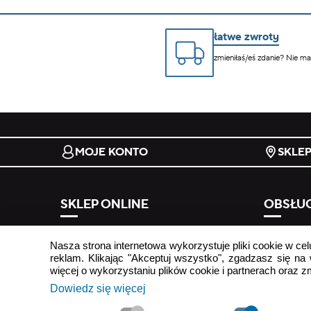
łatwe zwroty
zmieniłaś/eś zdanie? Nie m
MOJE KONTO
SKLE
SKLEP ONLINE
OBSŁUG
regulamin
odstąp od
Nasza strona internetowa wykorzystuje pliki cookie w cel
formy płatności
najczęści
reklam. Klikając "Akceptuj wszystko", zgadzasz się na
koszty i terminy dostawy
kontakt
więcej o wykorzystaniu plików cookie i partnerach oraz 
Dowiedz się więcej
tabela rozmiarów
reklamacj
newslette