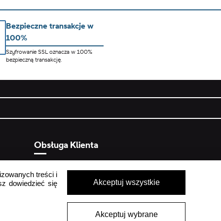
Bezpieczne transakcje w
100%
Szyfrowanie SSL oznacza w 100%
bezpieczną transakcję.
Obsługa Klienta
Pon - Pt
9:00 - 16:00
izowanych treści i
ych
Sob - Ndz
Zamknięte
Akceptuj wszystkie
sz dowiedzieć się
crocs.sklep@intersocks.pl
22 230 94 60
Akceptuj wybrane