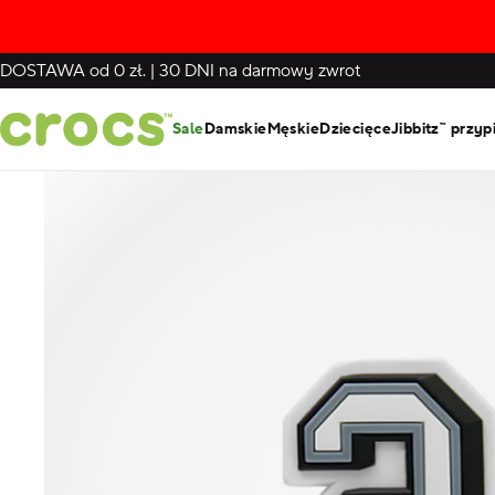
DOSTAWA
od 0 zł.
|
30 DNI
na darmowy zwrot
Sale
Damskie
Męskie
Dziecięce
Jibbitz™ przyp