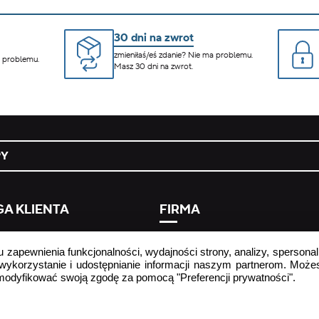
30 dni na zwrot
zmieniłaś/eś zdanie? Nie ma problemu.
a problemu.
Masz 30 dni na zwrot.
PY
A KLIENTA
FIRMA
 umowy tutaj
strona firmowa
u zapewnienia funkcjonalności, wydajności strony, analizy, spersonal
ej zadawane pytania
informacja o przetwarzaniu dan
 wykorzystanie i udostępnianie informacji naszym partnerom. Może
osobowych
zmodyfikować swoją zgodę za pomocą "Preferencji prywatności".
podmiot odpowiedzialny za
e
bezpieczeństwo produktu
r