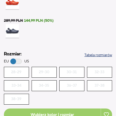
289,99 PLN
144,99 PLN (50%)
Rozmiar:
Tabela rozmiarów
EU
US
28-29
29-30
30-31
32-33
33-34
34-35
36-37
37-38
38-39
Wybierz kolor i rozmiar