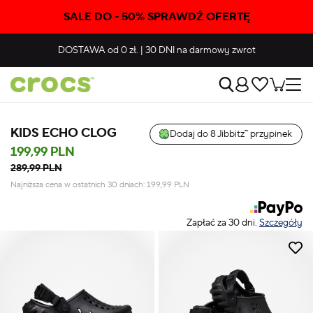
SALE DO - 50% SPRAWDŹ OFERTĘ
DOSTAWA
od 0 zł.
|
30 DNI
na darmowy zwrot
KIDS ECHO CLOG
Dodaj do 8 Jibbitz™ przypinek
199,99 PLN
289,99 PLN
Najniższa cena w ostatnich 30 dniach:
199,99
PLN
Zapłać za 30 dni.
Szczegóły