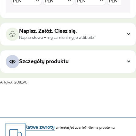
PLN
PLN
PLN
PLN
Napisz. Załóż. Ciesz się.
Napisz słowo – my zamienimy je w Jibbitz™
Szczegóły produktu
Artykuł: 208190
łatwe zwroty
zmieniłaś/eś zdanie? Nie ma problemu.