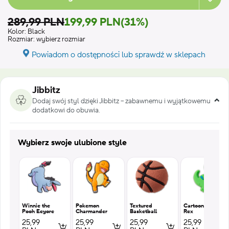
289,99 PLN
199,99 PLN
(31%)
Kolor:
Black
Rozmiar:
wybierz rozmiar
Powiadom o dostępności lub sprawdź w sklepach
Jibbitz
Dodaj swój styl dzięki Jibbitz – zabawnemu i wyjątkowemu
dodatkowi do obuwia.
Wybierz swoje ulubione style
Winnie the
Pokemon
Textured
Cartoon T
Pooh Eeyore
Charmander
Basketball
Rex
25,99
25,99
25,99
25,99