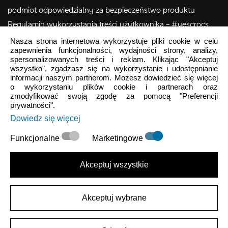
podmiot odpowiedzialny za bezpieczeństwo produktu
Regulamin wykorzystania treści użytkownika – #yescrocs
Nasza strona internetowa wykorzystuje pliki cookie w celu
zapewnienia funkcjonalności, wydajności strony, analizy,
Obsługa Klienta
spersonalizowanych treści i reklam. Klikając "Akceptuj
wszystko", zgadzasz się na wykorzystanie i udostępnianie
Pon - Pt
9:00 - 16:00
informacji naszym partnerom. Możesz dowiedzieć się więcej
Sob - Ndz
Zamknięte
o wykorzystaniu plików cookie i partnerach oraz
zmodyfikować swoją zgodę za pomocą "Preferencji
prywatności".
crocs.sklep@intersocks.pl
Dowiedz się więcej
22 230 94 60
Funkcjonalne
Marketingowe
Wyślij
Akceptuj wszystkie
Akceptuje
Polityki Prywatności
.
Akceptuj wybrane
|
Polityka Prywatności
Warunki użytkowania