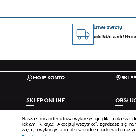
łatwe zwroty
zmieniłaś/eś zdanie? Nie m
MOJE KONTO
SKLE
SKLEP ONLINE
OBSŁUG
regulamin
odstąp od
Nasza strona internetowa wykorzystuje pliki cookie w cel
formy płatności
najczęści
reklam. Klikając "Akceptuj wszystko", zgadzasz się na
więcej o wykorzystaniu plików cookie i partnerach oraz 
koszty i terminy dostawy
kontakt