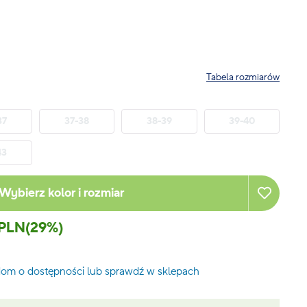
Tabela rozmiarów
37
37-38
38-39
39-40
43
Wybierz kolor i rozmiar
 PLN
(29%)
om o dostępności lub sprawdź w sklepach