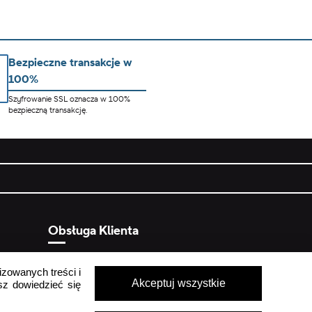
Bezpieczne transakcje w
100%
Szyfrowanie SSL oznacza w 100%
bezpieczną transakcję.
Obsługa Klienta
Pon - Pt
9:00 - 16:00
izowanych treści i
ych
Sob - Ndz
Zamknięte
Akceptuj wszystkie
sz dowiedzieć się
crocs.sklep@intersocks.pl