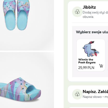
Jibbitz
Dodaj swój styl 
obuwia.
Wybierz swoje ulu
Winnie the
Pooh Eeyore
25,99 PLN
Napisz. Załóż
Napisz słowo – my