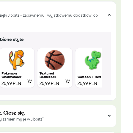
dzięki Jibbitz – zabawnemu i wyjątkowemu dodatkowi do
bione style
Pokemon
Textured
Charmander
Basketball
Cartoon T Rex
Cartoon S
25,99 PLN
25,99 PLN
25,99 PLN
25,99 PL
. Ciesz się.
 zamienimy je w Jibbitz™