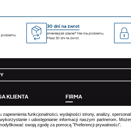
30 dni na zwrot
zmieniłaś/eś zdanie? Nie ma problemu.
a problemu.
Masz 30 dni na zwrot.
PY
A KLIENTA
FIRMA
 umowy tutaj
strona firmowa
u zapewnienia funkcjonalności, wydajności strony, analizy, spersonal
ej zadawane pytania
informacja o przetwarzaniu dan
 wykorzystanie i udostępnianie informacji naszym partnerom. Może
osobowych
zmodyfikować swoją zgodę za pomocą "Preferencji prywatności".