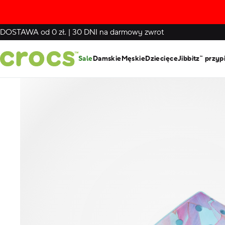
DOSTAWA
od 0 zł.
|
30 DNI
na darmowy zwrot
Sale
Damskie
Męskie
Dziecięce
Jibbitz™ przyp