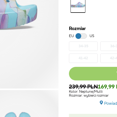
Rozmiar
EU
US
34-35
36-
41-42
42-
239,99 PLN
169,99
Kolor:
Neptune/Multi
Rozmiar:
wybierz rozmiar
Powiad