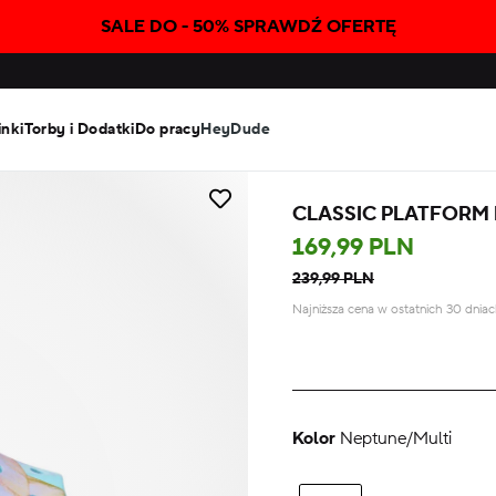
SALE DO - 50% SPRAWDŹ OFERTĘ
inki
Torby i Dodatki
Do pracy
HeyDude
CLASSIC PLATFORM 
169,99 PLN
239,99 PLN
Najniższa cena w ostatnich 30 dnia
Kolor
Neptune/Multi