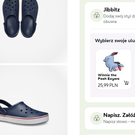
Jibbitz
Dodaj swój styl 
obuwia.
Wybierz swoje ulu
Winnie the
Pooh Eeyore
25,99 PLN
Napisz. Załóż
Napisz słowo – my