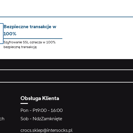
Bezpieczne transakcje w
100%
Szyfrowanie SSL oznacza w 100%
bezpieczną transakcję.
Obsługa Klienta
Pon - Pt
9:00 - 16:00
ych
Sob - Ndz
Zamknięte
crocs.sklep@intersocks.pl