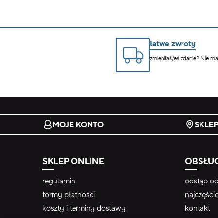
łatwe zwroty
zmieniłaś/eś zdanie? Nie m
MOJE KONTO
SKLE
SKLEP ONLINE
OBSŁUG
regulamin
odstąp od
formy płatności
najczęści
koszty i terminy dostawy
kontakt