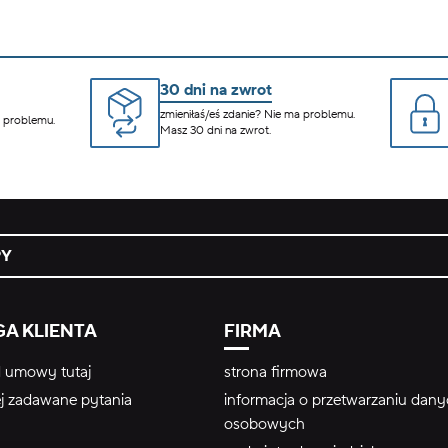
30 dni na zwrot
zmieniłaś/eś zdanie? Nie ma problemu.
a problemu.
Masz 30 dni na zwrot.
PY
A KLIENTA
FIRMA
 umowy tutaj
strona firmowa
ej zadawane pytania
informacja o przetwarzaniu dan
osobowych