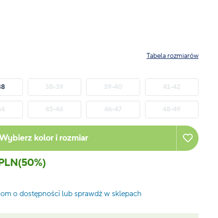
Tabela rozmiarów
38
38-39
39-40
41-42
44
45-46
46-47
48-49
Wybierz kolor i rozmiar
 PLN
(50%)
om o dostępności lub sprawdź w sklepach