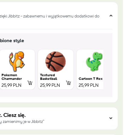
dzięki Jibbitz – zabawnemu i wyjątkowemu dodatkowi do
bione style
Pokemon
Textured
Charmander
Basketball
Cartoon T Rex
Cartoon S
25,99 PLN
25,99 PLN
25,99 PLN
25,99 PL
. Ciesz się.
 zamienimy je w Jibbitz™