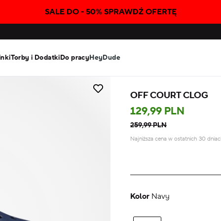
SALE DO - 50% SPRAWDŹ OFERTĘ
inki
Torby i Dodatki
Do pracy
HeyDude
OFF COURT CLOG
129,99 PLN
259,99 PLN
Najniższa cena w ostatnich 30 dnia
Kolor
Navy