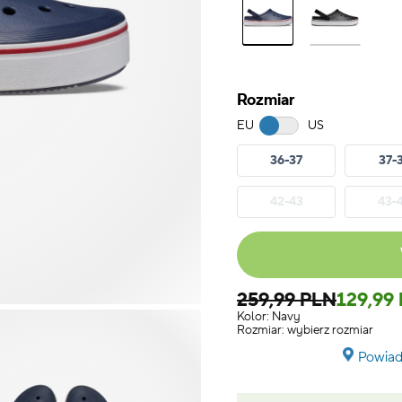
Rozmiar
EU
US
36-37
37-
42-43
43-
259,99 PLN
129,99
Kolor:
Navy
Rozmiar:
wybierz rozmiar
Powiad