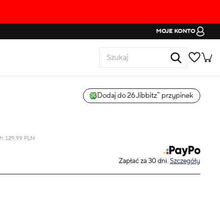
MOJE KONTO
Dodaj do 26 Jibbitz™ przypinek
ch:
129,99
PLN
Zapłać za 30 dni.
Szczegóły