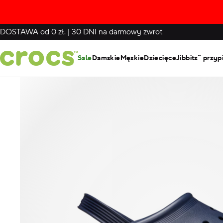
DOSTAWA
od 0 zł.
|
30 DNI
na darmowy zwrot
Sale
Damskie
Męskie
Dziecięce
Jibbitz™ przyp