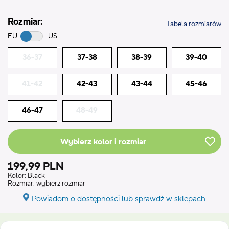
Rozmiar:
Tabela rozmiarów
EU
US
36-37
37-38
38-39
39-40
41-42
42-43
43-44
45-46
46-47
48-49
Wybierz kolor i rozmiar
199,99 PLN
Kolor:
Black
Rozmiar:
wybierz rozmiar
Powiadom o dostępności lub sprawdź w sklepach