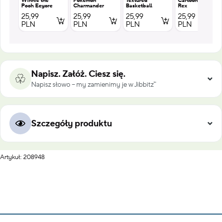
Winnie the
Pokemon
Textured
Cartoon T
Pooh Eeyore
Charmander
Basketball
Rex
25,99
25,99
25,99
25,99
PLN
PLN
PLN
PLN
Napisz. Załóż. Ciesz się.
Napisz słowo – my zamienimy je w Jibbitz™
Szczegóły produktu
Artykuł: 208948