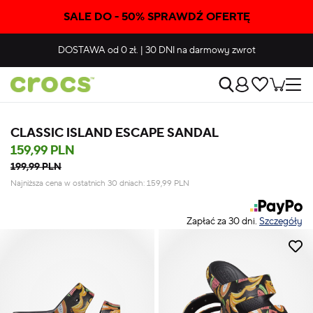
SALE DO - 50% SPRAWDŹ OFERTĘ
DOSTAWA
od 0 zł.
|
30 DNI
na darmowy zwrot
CLASSIC ISLAND ESCAPE SANDAL
159,99 PLN
199,99 PLN
Najniższa cena w ostatnich 30 dniach:
159,99
PLN
Zapłać za 30 dni.
Szczegóły