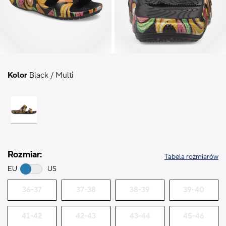
Kolor
Black / Multi
Rozmiar:
Tabela rozmiarów
EU
US
36-37
37-38
38-39
39-40
41-42
42-43
43-44
45-46