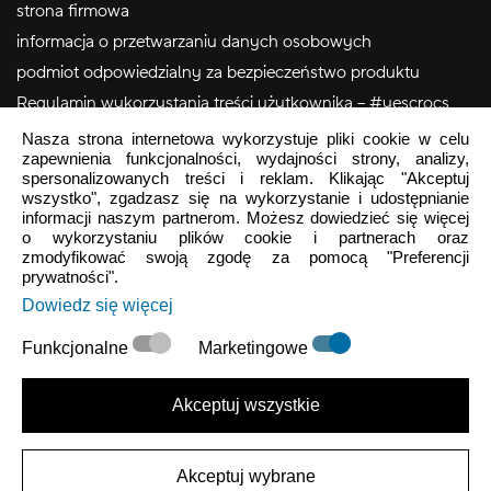
strona firmowa
informacja o przetwarzaniu danych osobowych
podmiot odpowiedzialny za bezpieczeństwo produktu
Regulamin wykorzystania treści użytkownika – #yescrocs
Nasza strona internetowa wykorzystuje pliki cookie w celu
zapewnienia funkcjonalności, wydajności strony, analizy,
Obsługa Klienta
spersonalizowanych treści i reklam. Klikając "Akceptuj
wszystko", zgadzasz się na wykorzystanie i udostępnianie
Pon - Pt
9:00 - 16:00
informacji naszym partnerom. Możesz dowiedzieć się więcej
o wykorzystaniu plików cookie i partnerach oraz
Sob - Ndz
Zamknięte
zmodyfikować swoją zgodę za pomocą "Preferencji
prywatności".
crocs.sklep@intersocks.pl
Dowiedz się więcej
22 230 94 60
Funkcjonalne
Marketingowe
Wyślij
Akceptuj wszystkie
Akceptuje
Polityki Prywatności
.
Akceptuj wybrane