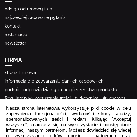
odstąp od umowy tutaj
najczęściej zadawane pytania
kontakt
reklamacje
newsletter
FIRMA
strona firmowa
informacja o przetwarzaniu danych osobowych
podmiot odpowiedzialny za bezpieczeństwo produktu
Regulamin wykorzystania treści użytkownika – #yescrocs
Nasza strona internetowa wykorzystuje pliki cookie w celu
zapewnienia funkcjonalności, wydajności strony, analizy,
Obsługa Klienta
spersonalizowanych treści i reklam. Klikając "Akceptuj
wszystko", zgadzasz się na wykorzystanie i udostępnianie
Pon - Pt
9:00 - 16:00
informacji naszym partnerom. Możesz dowiedzieć się więcej
Sob - Ndz
Zamknięte
o wykorzystaniu plików cookie i partnerach oraz