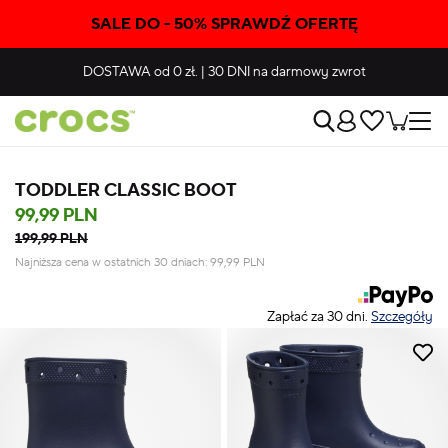
SALE DO - 50% SPRAWDŹ OFERTĘ
DOSTAWA
od 0 zł.
|
30 DNI
na darmowy zwrot
TODDLER CLASSIC BOOT
99,99 PLN
199,99 PLN
Najniższa cena w ostatnich 30 dniach:
99,99
PLN
Zapłać za 30 dni.
Szczegóły