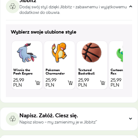
Jibbitz
Dodaj swój styl dzięki Jibbitz – zabawnemu i wyjątkowemu
dodatkowi do obuwia.
Wybierz swoje ulubione style
Winnie the
Pokemon
Textured
Cartoon T
Pooh Eeyore
Charmander
Basketball
Rex
25,99
25,99
25,99
25,99
PLN
PLN
PLN
PLN
Napisz. Załóż. Ciesz się.
Napisz słowo – my zamienimy je w Jibbitz™