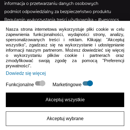
informacja o przetwarzaniu danych osobowych
podmiot odpowiedzialny za bezpieczeństwo produktu
Regulamin wykorzystania treści użytkownika – #yescrocs
Nasza strona internetowa wykorzystuje pliki cookie w celu
zapewnienia funkcjonalności, wydajności strony, analizy,
Obsługa Klienta
spersonalizowanych treści i reklam. Klikając "Akceptuj
wszystko", zgadzasz się na wykorzystanie i udostępnianie
Pon - Pt
9:00 - 16:00
informacji naszym partnerom. Możesz dowiedzieć się więcej
o wykorzystaniu plików cookie i partnerach oraz
Sob - Ndz
Zamknięte
zmodyfikować swoją zgodę za pomocą "Preferencji
prywatności".
crocs.sklep@intersocks.pl
Dowiedz się więcej
22 230 94 60
Funkcjonalne
Marketingowe
Wyślij
Akceptuj wszystkie
Akceptuje
Polityki Prywatności
.
Akceptuj wybrane