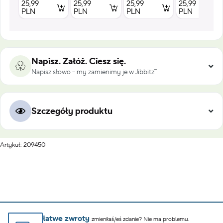
25,99
25,99
25,99
25,99
PLN
PLN
PLN
PLN
Napisz. Załóż. Ciesz się.
Napisz słowo – my zamienimy je w Jibbitz™
Szczegóły produktu
Artykuł: 209450
łatwe zwroty
zmieniłaś/eś zdanie? Nie ma problemu.