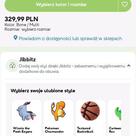
Wybierz kolor i rozmiar
329,99 PLN
Kolor:
Bone / Multi
Rozmiar:
wybierz rozmiar
Powiadom o dostępności lub sprawdź w sklepach
Jibbitz
Dodaj swój styl dzięki Jibbitz – zabawnemu i wyjątkowemu
dodatkowi do obuwia.
Wybierz swoje ulubione style
Winnie the
Pokemon
Textured
Cartoon T
Pooh Eeyore
Charmander
Basketball
Rex