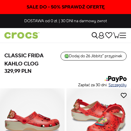
SALE DO - 50% SPRAWDŹ OFERTĘ
DOSTAWA
od 0 zł.
|
30 DNI
na darmowy zwrot
CLASSIC FRIDA
Dodaj do 26 Jibbitz™ przypinek
KAHLO CLOG
329,99 PLN
Zapłać za 30 dni.
Szczegóły