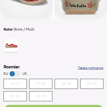
Kolor
Bone / Multi
Rozmiar:
Tabela rozmiarów
EU
US
36-37
37-38
38-39
39-40
41-42
42-43