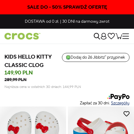
SALE DO - 50% SPRAWDŹ OFERTĘ
DOSTAWA
od 0 zł.
|
30 DNI
na darmowy zwrot
KIDS HELLO KITTY
Dodaj do 26 Jibbitz™ przypinek
CLASSIC CLOG
149,90 PLN
289,99 PLN
Najniższa cena w ostatnich 30 dniach:
144,99
PLN
Zapłać za 30 dni.
Szczegóły