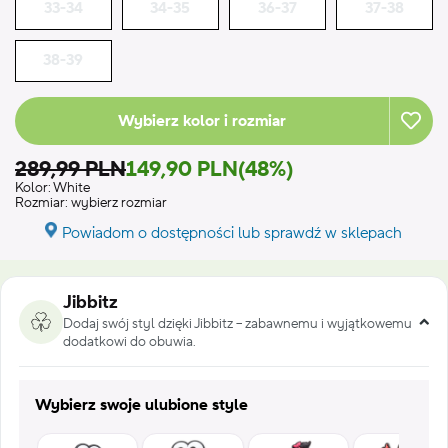
33-34
34-35
36-37
37-38
38-39
Wybierz kolor i rozmiar
289,99 PLN
149,90 PLN
(48%)
Kolor:
White
Rozmiar:
wybierz rozmiar
Powiadom o dostępności lub sprawdź w sklepach
Jibbitz
Dodaj swój styl dzięki Jibbitz – zabawnemu i wyjątkowemu
dodatkowi do obuwia.
Wybierz swoje ulubione style