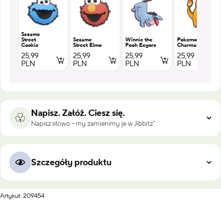
Sesame
Street
Sesame
Winnie the
Pokemon
Cookie
Street Elmo
Pooh Eeyore
Charmander
25,99
25,99
25,99
25,99
PLN
PLN
PLN
PLN
Napisz. Załóż. Ciesz się.
Napisz słowo – my zamienimy je w Jibbitz™
Szczegóły produktu
Artykuł: 209454