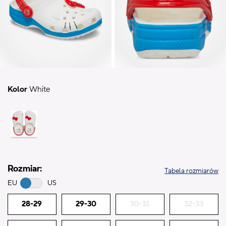
Kolor
White
Rozmiar:
Tabela rozmiarów
EU
US
28-29
29-30
30-31
32-33