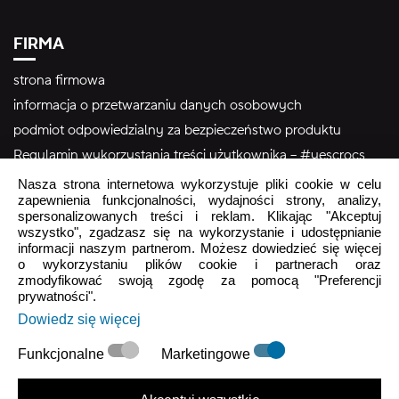
FIRMA
strona firmowa
informacja o przetwarzaniu danych osobowych
podmiot odpowiedzialny za bezpieczeństwo produktu
Regulamin wykorzystania treści użytkownika – #yescrocs
Nasza strona internetowa wykorzystuje pliki cookie w celu
zapewnienia funkcjonalności, wydajności strony, analizy,
Obsługa Klienta
spersonalizowanych treści i reklam. Klikając "Akceptuj
wszystko", zgadzasz się na wykorzystanie i udostępnianie
Pon - Pt
9:00 - 16:00
informacji naszym partnerom. Możesz dowiedzieć się więcej
o wykorzystaniu plików cookie i partnerach oraz
Sob - Ndz
Zamknięte
zmodyfikować swoją zgodę za pomocą "Preferencji
prywatności".
crocs.sklep@intersocks.pl
Dowiedz się więcej
22 230 94 60
Funkcjonalne
Marketingowe
Wyślij