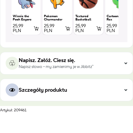
Winnie the
Pokemon
Textured
Cartoon T
Pooh Eeyore
Charmander
Basketball
Rex
25,99
25,99
25,99
25,99
PLN
PLN
PLN
PLN
Napisz. Załóż. Ciesz się.
Napisz słowo – my zamienimy je w Jibbitz™
Szczegóły produktu
Artykuł: 209461