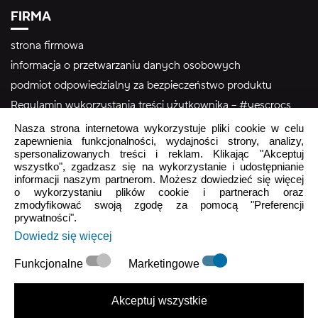
FIRMA
strona firmowa
informacja o przetwarzaniu danych osobowych
podmiot odpowiedzialny za bezpieczeństwo produktu
Regulamin wykorzystania treści użytkownika – #yescrocs
Nasza strona internetowa wykorzystuje pliki cookie w celu
zapewnienia funkcjonalności, wydajności strony, analizy,
Obsługa Klienta
spersonalizowanych treści i reklam. Klikając "Akceptuj
wszystko", zgadzasz się na wykorzystanie i udostępnianie
Pon - Pt
9:00 - 16:00
informacji naszym partnerom. Możesz dowiedzieć się więcej
o wykorzystaniu plików cookie i partnerach oraz
Sob - Ndz
Zamknięte
zmodyfikować swoją zgodę za pomocą "Preferencji
prywatności".
crocs.sklep@intersocks.pl
Dowiedz się więcej
22 230 94 60
Funkcjonalne
Marketingowe
Wyślij
Akceptuj wszystkie