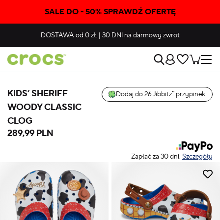
SALE DO - 50% SPRAWDŹ OFERTĘ
DOSTAWA
od 0 zł.
|
30 DNI
na darmowy zwrot
KIDS’ SHERIFF
Dodaj do 26 Jibbitz™ przypinek
WOODY CLASSIC
CLOG
289,99 PLN
Zapłać za 30 dni.
Szczegóły