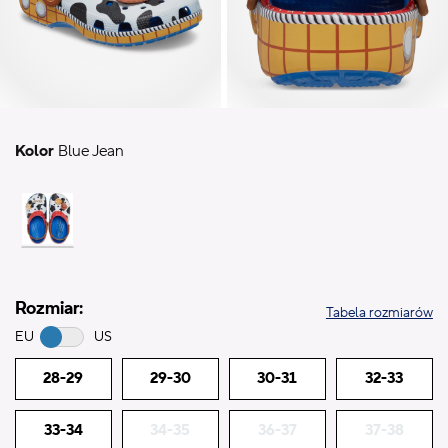
Kolor
Blue Jean
Rozmiar:
Tabela rozmiarów
EU
US
28-29
29-30
30-31
32-33
33-34
34-35
36-37
37-38