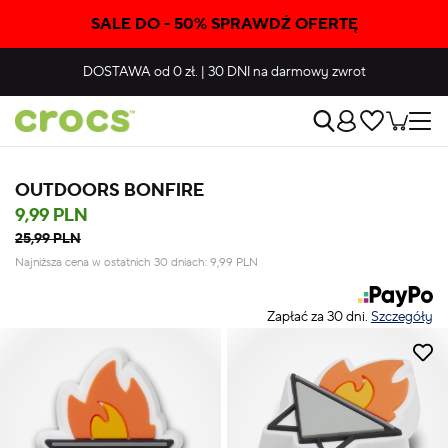
SALE DO - 50% SPRAWDŹ OFERTĘ
DOSTAWA
od 0 zł.
|
30 DNI
na darmowy zwrot
OUTDOORS BONFIRE
9,99 PLN
25,99 PLN
Najniższa cena w ostatnich 30 dniach:
9,99
PLN
Zapłać za 30 dni.
Szczegóły