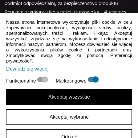
podmiot odpowiedzialny za bezpieczeństwo produktu
Regulamin wykorzystania treści użytkownika – #yescrocs
Nasza strona internetowa wykorzystuje pliki cookie w celu
zapewnienia funkcjonalności, wydajności strony, analizy,
Obsługa Klienta
spersonalizowanych treści i reklam. Klikając "Akceptuj
wszystko", zgadzasz się na wykorzystanie i udostępnianie
Pon - Pt
9:00 - 16:00
informacji naszym partnerom. Możesz dowiedzieć się więcej
o wykorzystaniu plików cookie i partnerach oraz
Sob - Ndz
Zamknięte
zmodyfikować swoją zgodę za pomocą "Preferencji
prywatności".
crocs.sklep@intersocks.pl
Dowiedz się więcej
22 230 94 60
Funkcjonalne
Marketingowe
Wyślij
Akceptuj wszystkie
Akceptuje
Polityki Prywatności
.
Akceptuj wybrane
|
Polityka Prywatności
Warunki użytkowania
Odrzuć