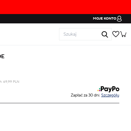
MOJE KONTO
DE
ch:
69,99
PLN
Zapłać za 30 dni.
Szczegóły