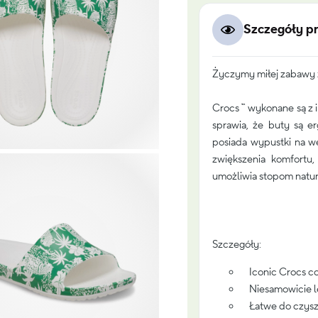
Szczegóły p
Życzymy miłej zabawy 
Crocs ™ wykonane są z i
sprawia, że buty są e
posiada wypustki na w
zwiększenia komfortu
umożliwia stopom natura
Szczegóły:
Iconic Crocs com
Niesamowicie le
Łatwe do czysz