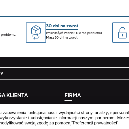
30 dni na zwrot
zmieniłaś/eś zdanie? Nie ma problemu.
a problemu.
Masz 30 dni na zwrot.
PY
A KLIENTA
FIRMA
 umowy tutaj
strona firmowa
u zapewnienia funkcjonalności, wydajności strony, analizy, spersonal
ej zadawane pytania
informacja o przetwarzaniu dan
 wykorzystanie i udostępnianie informacji naszym partnerom. Może
osobowych
zmodyfikować swoją zgodę za pomocą "Preferencji prywatności".