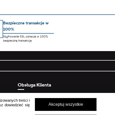
Bezpieczne transakcje w
100%
Szyfrowanie SSL oznacza w 100%
bezpieczną transakcję.
Obsługa Klienta
Pon - Pt
9:00 - 16:00
izowanych treści i
ych
Sob - Ndz
Zamknięte
Akceptuj wszystkie
sz dowiedzieć się
crocs.sklep@intersocks.pl