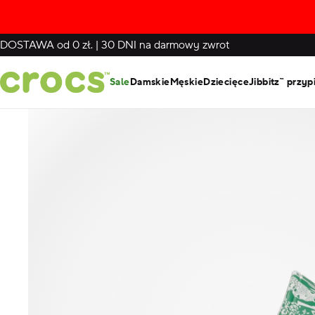
DOSTAWA
od 0 zł.
|
30 DNI
na darmowy zwrot
Sale
Damskie
Męskie
Dziecięce
Jibbitz™ przyp