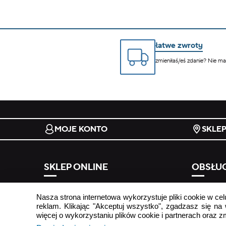
łatwe zwroty
zmieniłaś/eś zdanie? Nie m
MOJE KONTO
SKLE
SKLEP ONLINE
OBSŁUG
regulamin
odstąp od
Nasza strona internetowa wykorzystuje pliki cookie w cel
formy płatności
najczęści
reklam. Klikając "Akceptuj wszystko", zgadzasz się na
więcej o wykorzystaniu plików cookie i partnerach oraz 
koszty i terminy dostawy
kontakt