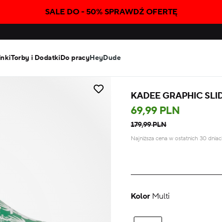
SALE DO - 50% SPRAWDŹ OFERTĘ
inki
Torby i Dodatki
Do pracy
HeyDude
KADEE GRAPHIC SLI
69,99 PLN
179,99 PLN
Najniższa cena w ostatnich 30 dnia
Kolor
Multi