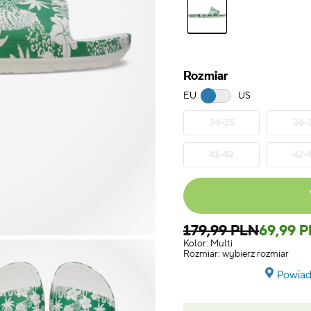
Rozmiar
EU
US
34-35
36-
41-42
42-
179,99 PLN
69,99 
Kolor:
Multi
Rozmiar:
wybierz rozmiar
Powiad