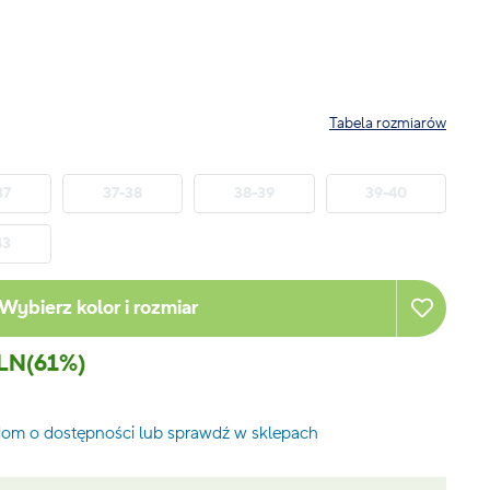
Tabela rozmiarów
37
37-38
38-39
39-40
43
Wybierz kolor i rozmiar
PLN
(61%)
om o dostępności lub sprawdź w sklepach