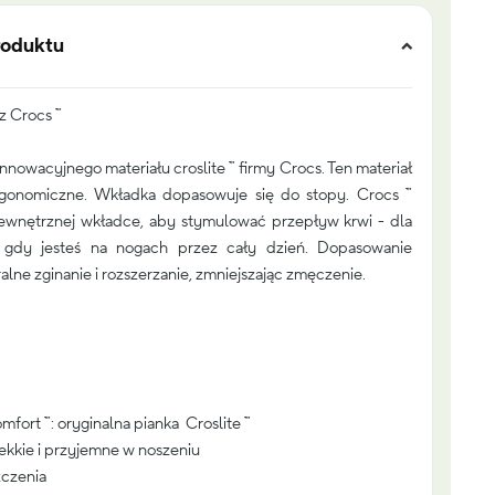
roduktu
z Crocs ™
nnowacyjnego materiału croslite ™ firmy Crocs. Ten materiał
rgonomiczne. Wkładka dopasowuje się do stopy. Crocs ™
ewnętrznej wkładce, aby stymulować przepływ krwi - dla
, gdy jesteś na nogach przez cały dzień. Dopasowanie
lne zginanie i rozszerzanie, zmniejszając zmęczenie.
fort ™: oryginalna pianka Croslite ™
kkie i przyjemne w noszeniu
czenia