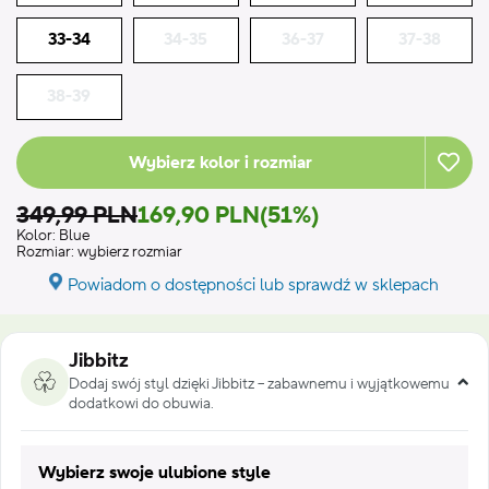
33-34
34-35
36-37
37-38
38-39
Wybierz kolor i rozmiar
349,99 PLN
169,90 PLN
(51%)
Kolor:
Blue
Rozmiar:
wybierz rozmiar
Powiadom o dostępności lub sprawdź w sklepach
Jibbitz
Dodaj swój styl dzięki Jibbitz – zabawnemu i wyjątkowemu
dodatkowi do obuwia.
Wybierz swoje ulubione style