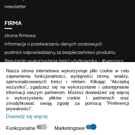
newsletter
FIRMA
strona firmowa
informacja o przetwarzaniu danych osobowych
podmiot odpowiedzialny za bezpieczeństwo produktu
Regulamin wykorzystania treści użytkownika – #yescrocs
Nasza strona internetowa wykorzystuje pliki cookie w celu
zapewnienia funkcjonalności, wydajności strony, analizy,
Obsługa Klienta
spersonalizowanych treści i reklam. Klikając "Akceptuj
wszystko", zgadzasz się na wykorzystanie i udostępnianie
Pon - Pt
9:00 - 16:00
informacji naszym partnerom. Możesz dowiedzieć się więcej
o wykorzystaniu plików cookie i partnerach oraz
Sob - Ndz
Zamknięte
zmodyfikować swoją zgodę za pomocą "Preferencji
prywatności".
crocs.sklep@intersocks.pl
Dowiedz się więcej
22 230 94 60
Funkcjonalne
Marketingowe