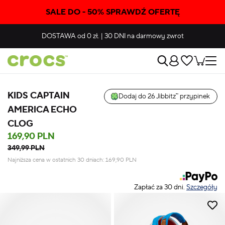
SALE DO - 50% SPRAWDŹ OFERTĘ
DOSTAWA
od 0 zł.
|
30 DNI
na darmowy zwrot
KIDS CAPTAIN
Dodaj do 26 Jibbitz™ przypinek
AMERICA ECHO
CLOG
169,90 PLN
349,99 PLN
Najniższa cena w ostatnich 30 dniach:
169,90
PLN
Zapłać za 30 dni.
Szczegóły