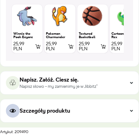
Winnie the
Pokemon
Textured
Cartoon T
Pooh Eeyore
Charmander
Basketball
Rex
25,99
25,99
25,99
25,99
PLN
PLN
PLN
PLN
Napisz. Załóż. Ciesz się.
Napisz słowo – my zamienimy je w Jibbitz™
Szczegóły produktu
Artykuł: 209490