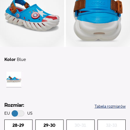
Kolor
Blue
Rozmiar:
Tabela rozmiarów
EU
US
28-29
29-30
30-31
32-33