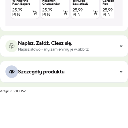
Winnie the
Pokemon
Textured
Cartoon T
Pooh Eeyore
Charmander
Basketball
Rex
25,99
25,99
25,99
25,99
PLN
PLN
PLN
PLN
Napisz. Załóż. Ciesz się.
Napisz słowo – my zamienimy je w Jibbitz™
Szczegóły produktu
Artykuł: 210062