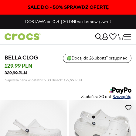
SALE DO - 50% SPRAWDŹ OFERTĘ
DOSTAWA
od 0 zł.
|
30 DNI
na darmowy zwrot
BELLA CLOG
Dodaj do 26 Jibbitz™ przypinek
129,99 PLN
329,99 PLN
Najniższa cena w ostatnich 30 dniach:
129,99
PLN
Zapłać za 30 dni.
Szczegóły