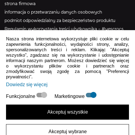
strona firmowa
informacja o przetwarzaniu danych osobowych
podmiot odpowiedzialny za bezpieczeństwo produktu
Regulamin wykorzystania treści użytkownika – #yescrocs
Nasza strona internetowa wykorzystuje pliki cookie w celu
zapewnienia funkcjonalności, wydajności strony, analizy,
Obsługa Klienta
spersonalizowanych treści i reklam. Klikając "Akceptuj
wszystko", zgadzasz się na wykorzystanie i udostępnianie
Pon - Pt
9:00 - 16:00
informacji naszym partnerom. Możesz dowiedzieć się więcej
o wykorzystaniu plików cookie i partnerach oraz
Sob - Ndz
Zamknięte
zmodyfikować swoją zgodę za pomocą "Preferencji
prywatności".
crocs.sklep@intersocks.pl
Dowiedz się więcej
22 230 94 60
Funkcjonalne
Marketingowe
Wyślij
Akceptuj wszystkie
Akceptuje
Polityki Prywatności
.
Akceptuj wybrane