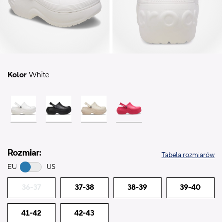
Kolor
White
Rozmiar:
Tabela rozmiarów
EU
US
36-37
37-38
38-39
39-40
41-42
42-43