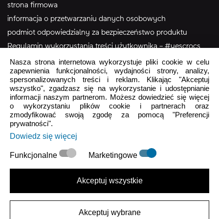
strona firmowa
informacja o przetwarzaniu danych osobowych
podmiot odpowiedzialny za bezpieczeństwo produktu
Regulamin wykorzystania treści użytkownika – #yescrocs
Nasza strona internetowa wykorzystuje pliki cookie w celu
zapewnienia funkcjonalności, wydajności strony, analizy,
Obsługa Klienta
spersonalizowanych treści i reklam. Klikając "Akceptuj
wszystko", zgadzasz się na wykorzystanie i udostępnianie
Pon - Pt
9:00 - 16:00
informacji naszym partnerom. Możesz dowiedzieć się więcej
o wykorzystaniu plików cookie i partnerach oraz
Sob - Ndz
Zamknięte
zmodyfikować swoją zgodę za pomocą "Preferencji
prywatności".
crocs.sklep@intersocks.pl
Dowiedz się więcej
22 230 94 60
Funkcjonalne
Marketingowe
Wyślij
Akceptuj wszystkie
Akceptuje
Polityki Prywatności
.
Akceptuj wybrane