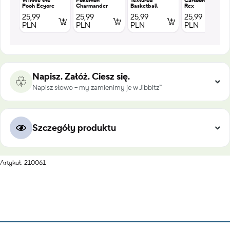
Winnie the
Pokemon
Textured
Cartoon T
Pooh Eeyore
Charmander
Basketball
Rex
25,99
25,99
25,99
25,99
PLN
PLN
PLN
PLN
Napisz. Załóż. Ciesz się.
Napisz słowo – my zamienimy je w Jibbitz™
Szczegóły produktu
Artykuł: 210061