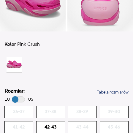
Kolor
Pink Crush
Rozmiar:
Tabela rozmiarów
EU
US
36-37
37-38
38-39
39-40
41-42
42-43
43-44
45-46