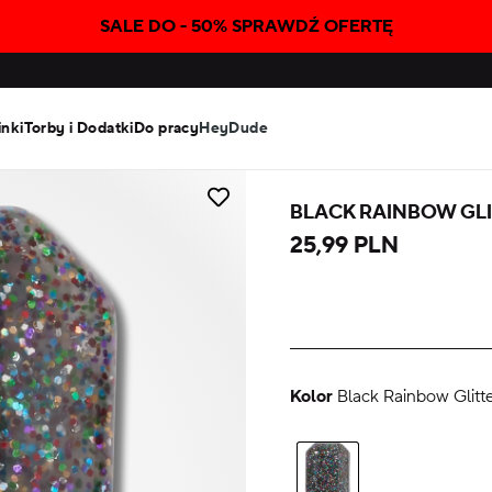
SALE DO - 50% SPRAWDŹ OFERTĘ
inki
Torby i Dodatki
Do pracy
HeyDude
BLACK RAINBOW GL
25,99 PLN
Kolor
Black Rainbow Glitt