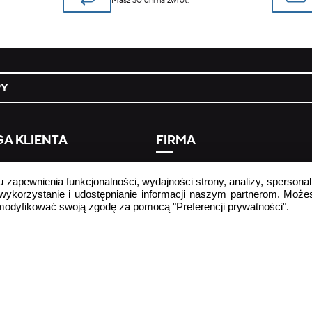
Masz 30 dni na zwrot.
PY
A KLIENTA
FIRMA
 umowy tutaj
strona firmowa
u zapewnienia funkcjonalności, wydajności strony, analizy, spersonal
ej zadawane pytania
informacja o przetwarzaniu dan
 wykorzystanie i udostępnianie informacji naszym partnerom. Może
osobowych
zmodyfikować swoją zgodę za pomocą "Preferencji prywatności".
podmiot odpowiedzialny za
e
bezpieczeństwo produktu
r
Regulamin wykorzystania treści
użytkownika – #yescrocs