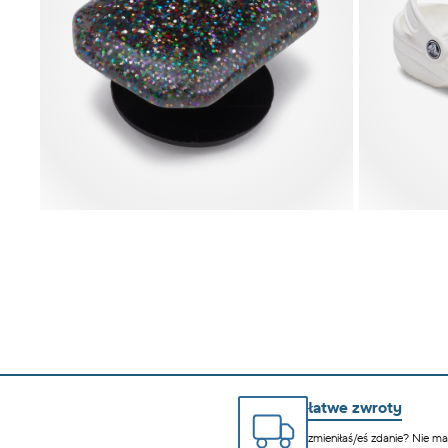
łatwe zwroty
zmieniłaś/eś zdanie? Nie m