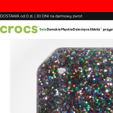
DOSTAWA
od 0 zł.
|
30 DNI
na darmowy zwrot
Sale
Damskie
Męskie
Dziecięce
Jibbitz™ przyp