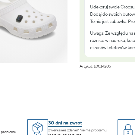
Udekoruj swoje Crocsy
Dodaj do swoich butów 
To nie jest zabawka. Pr
Uwaga: Ze względu na 
różnice w nadruku, kolo
ekranów telefonów kom
Artykuł: 10014205
30 dni na zwrot
zmieniłaś/eś zdanie? Nie ma problemu.
a problemu.