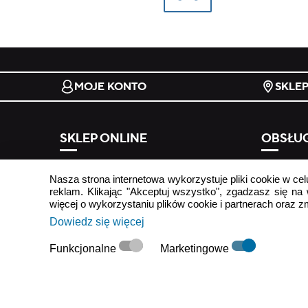
MOJE KONTO
SKLE
SKLEP ONLINE
OBSŁUG
regulamin
odstąp od
Nasza strona internetowa wykorzystuje pliki cookie w cel
formy płatności
najczęści
reklam. Klikając "Akceptuj wszystko", zgadzasz się na
koszty i terminy dostawy
kontakt
więcej o wykorzystaniu plików cookie i partnerach oraz 
Dowiedz się więcej
tabela rozmiarów
reklamacj
newslette
Funkcjonalne
Marketingowe