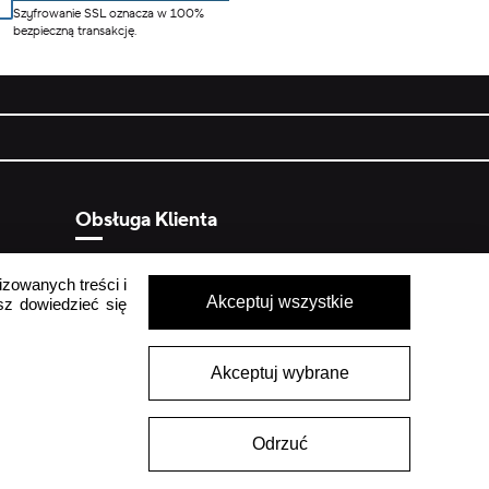
Szyfrowanie SSL oznacza w 100%
bezpieczną transakcję.
Obsługa Klienta
Pon - Pt
9:00 - 16:00
izowanych treści i
ych
Sob - Ndz
Zamknięte
Akceptuj wszystkie
sz dowiedzieć się
crocs.sklep@intersocks.pl
22 230 94 60
Akceptuj wybrane
Wyślij
Odrzuć
Akceptuje
Polityki Prywatności
.