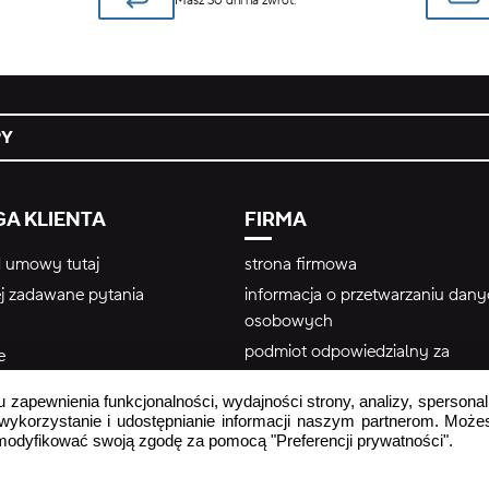
Masz 30 dni na zwrot.
PY
A KLIENTA
FIRMA
 umowy tutaj
strona firmowa
ej zadawane pytania
informacja o przetwarzaniu dan
osobowych
podmiot odpowiedzialny za
e
bezpieczeństwo produktu
r
u zapewnienia funkcjonalności, wydajności strony, analizy, spersonal
Regulamin wykorzystania treści
 wykorzystanie i udostępnianie informacji naszym partnerom. Może
użytkownika – #yescrocs
zmodyfikować swoją zgodę za pomocą "Preferencji prywatności".