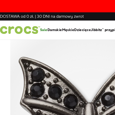
DOSTAWA
od 0 zł.
|
30 DNI
na darmowy zwrot
Sale
Damskie
Męskie
Dziecięce
Jibbitz™ przyp