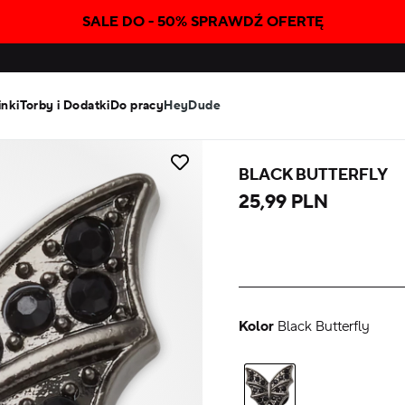
SALE DO - 50% SPRAWDŹ OFERTĘ
inki
Torby i Dodatki
Do pracy
HeyDude
BLACK BUTTERFLY
25,99 PLN
Kolor
Black Butterfly