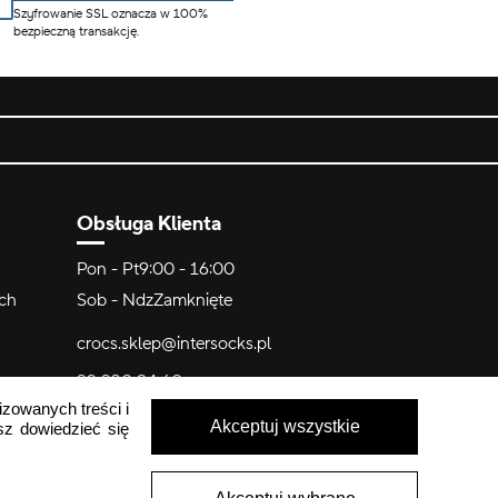
Szyfrowanie SSL oznacza w 100%
bezpieczną transakcję.
Obsługa Klienta
Pon - Pt
9:00 - 16:00
ych
Sob - Ndz
Zamknięte
crocs.sklep@intersocks.pl
22 230 94 60
izowanych treści i
Akceptuj wszystkie
sz dowiedzieć się
Wyślij
Akceptuje
Polityki Prywatności
.