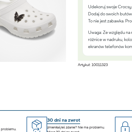
Udekoruj swoje Crocsy
Dodaj do swoich butów 
To nie jest zabawka. Pr
Uwaga: Ze względu na 
różnice w nadruku, kolo
ekranów telefonów kom
Artykuł: 10011323
30 dni na zwrot
zmieniłaś/eś zdanie? Nie ma problemu.
a problemu.