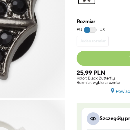
Rozmiar
EU
US
Jeden rozmiar
25,99 PLN
Kolor:
Black Butterfly
Rozmiar:
wybierz rozmiar
Powiad
Szczegóły p