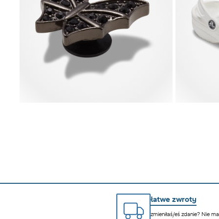
łatwe zwroty
zmieniłaś/eś zdanie? Nie m