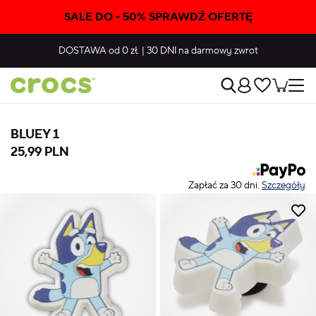
SALE DO - 50% SPRAWDŹ OFERTĘ
DOSTAWA
od 0 zł.
|
30 DNI
na darmowy zwrot
BLUEY 1
25,99 PLN
Zapłać za 30 dni.
Szczegóły