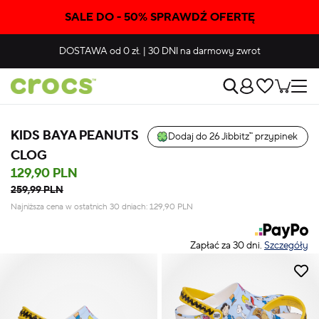
SALE DO - 50% SPRAWDŹ OFERTĘ
DOSTAWA
od 0 zł.
|
30 DNI
na darmowy zwrot
KIDS BAYA PEANUTS
Dodaj do 26 Jibbitz™ przypinek
CLOG
129,90 PLN
259,99 PLN
Najniższa cena w ostatnich 30 dniach:
129,90
PLN
Zapłać za 30 dni.
Szczegóły