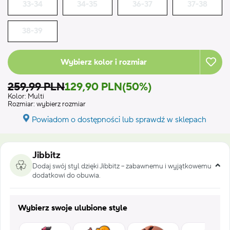
33-34
34-35
36-37
37-38
38-39
Wybierz kolor i rozmiar
259,99 PLN
129,90 PLN
(50%)
Kolor:
Multi
Rozmiar:
wybierz rozmiar
Powiadom o dostępności lub sprawdź w sklepach
Jibbitz
Dodaj swój styl dzięki Jibbitz – zabawnemu i wyjątkowemu
dodatkowi do obuwia.
Wybierz swoje ulubione style