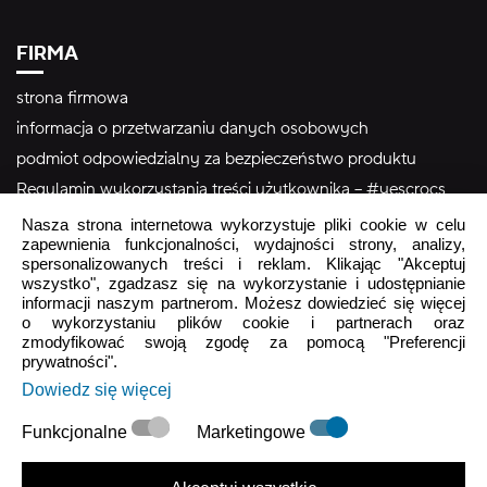
FIRMA
strona firmowa
informacja o przetwarzaniu danych osobowych
podmiot odpowiedzialny za bezpieczeństwo produktu
Regulamin wykorzystania treści użytkownika – #yescrocs
Nasza strona internetowa wykorzystuje pliki cookie w celu
zapewnienia funkcjonalności, wydajności strony, analizy,
Obsługa Klienta
spersonalizowanych treści i reklam. Klikając "Akceptuj
wszystko", zgadzasz się na wykorzystanie i udostępnianie
Pon - Pt
9:00 - 16:00
informacji naszym partnerom. Możesz dowiedzieć się więcej
o wykorzystaniu plików cookie i partnerach oraz
Sob - Ndz
Zamknięte
zmodyfikować swoją zgodę za pomocą "Preferencji
prywatności".
crocs.sklep@intersocks.pl
Dowiedz się więcej
22 230 94 60
Funkcjonalne
Marketingowe
Wyślij