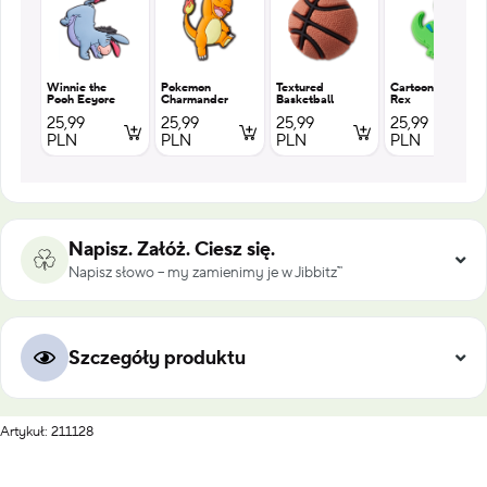
Winnie the
Pokemon
Textured
Cartoon T
Pooh Eeyore
Charmander
Basketball
Rex
25,99
25,99
25,99
25,99
PLN
PLN
PLN
PLN
Napisz. Załóż. Ciesz się.
Napisz słowo – my zamienimy je w Jibbitz™
Szczegóły produktu
Artykuł: 211128