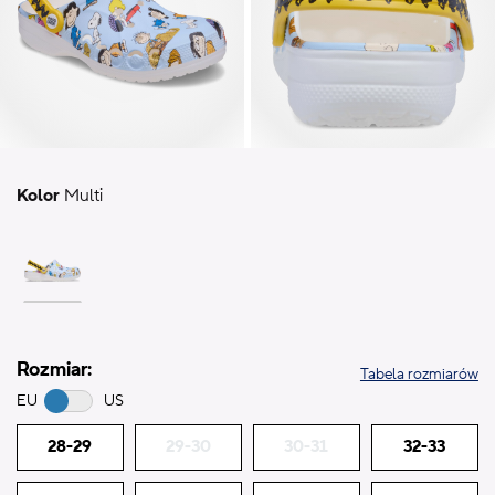
Kolor
Multi
Rozmiar:
Tabela rozmiarów
EU
US
28-29
29-30
30-31
32-33