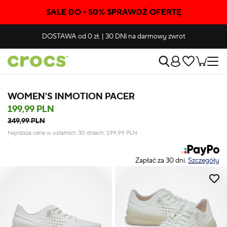
SALE DO - 50% SPRAWDŹ OFERTĘ
DOSTAWA
od 0 zł.
|
30 DNI
na darmowy zwrot
WOMEN'S INMOTION PACER
199,99 PLN
349,99 PLN
Najniższa cena w ostatnich 30 dniach:
199,99
PLN
Zapłać za 30 dni.
Szczegóły