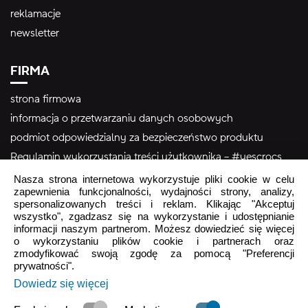
reklamacje
newsletter
FIRMA
strona firmowa
informacja o przetwarzaniu danych osobowych
podmiot odpowiedzialny za bezpieczeństwo produktu
Regulamin wykorzystania treści użytkownika – #yescrocs
Nasza strona internetowa wykorzystuje pliki cookie w celu
zapewnienia funkcjonalności, wydajności strony, analizy,
Obsługa Klienta
spersonalizowanych treści i reklam. Klikając "Akceptuj
wszystko", zgadzasz się na wykorzystanie i udostępnianie
Pon - Pt
9:00 - 16:00
informacji naszym partnerom. Możesz dowiedzieć się więcej
Sob - Ndz
o wykorzystaniu plików cookie i partnerach oraz
Zamknięte
zmodyfikować swoją zgodę za pomocą "Preferencji
prywatności".
crocs.sklep@intersocks.pl
Dowiedz się więcej
22 230 94 60