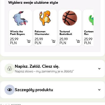
Wybierz swoje ulubione style
Winnie the
Pokemon
Textured
Cartoon T
Pooh Eeyore
Charmander
Basketball
Rex
25,99
25,99
25,99
25,99
PLN
PLN
PLN
PLN
Napisz. Załóż. Ciesz się.
Napisz słowo – my zamienimy je w Jibbitz™
Szczegóły produktu