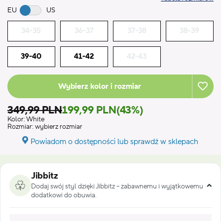
EU
US
34-35
36-37
37-38
38-39
39-40
41-42
42-43
Wybierz kolor i rozmiar
349,99 PLN
199,99 PLN
(43%)
Kolor:
White
Rozmiar:
wybierz rozmiar
Powiadom o dostępności lub sprawdź w sklepach
Jibbitz
Dodaj swój styl dzięki Jibbitz – zabawnemu i wyjątkowemu
dodatkowi do obuwia.