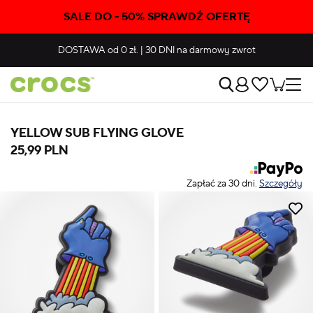
SALE DO - 50% SPRAWDŹ OFERTĘ
DOSTAWA
od 0 zł.
|
30 DNI
na darmowy zwrot
YELLOW SUB FLYING GLOVE
25,99 PLN
Zapłać za 30 dni.
Szczegóły