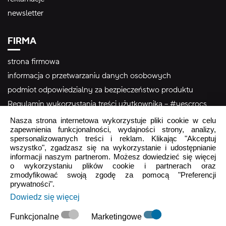
newsletter
FIRMA
strona firmowa
informacja o przetwarzaniu danych osobowych
podmiot odpowiedzialny za bezpieczeństwo produktu
Regulamin wykorzystania treści użytkownika – #yescrocs
Nasza strona internetowa wykorzystuje pliki cookie w celu
zapewnienia funkcjonalności, wydajności strony, analizy,
Obsługa Klienta
spersonalizowanych treści i reklam. Klikając "Akceptuj
wszystko", zgadzasz się na wykorzystanie i udostępnianie
Pon - Pt
9:00 - 16:00
informacji naszym partnerom. Możesz dowiedzieć się więcej
o wykorzystaniu plików cookie i partnerach oraz
Sob - Ndz
Zamknięte
zmodyfikować swoją zgodę za pomocą "Preferencji
prywatności".
crocs.sklep@intersocks.pl
Dowiedz się więcej
22 230 94 60
Funkcjonalne
Marketingowe