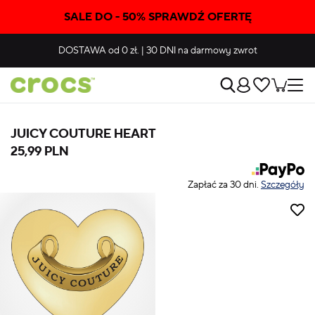
SALE DO - 50% SPRAWDŹ OFERTĘ
DOSTAWA
od 0 zł.
|
30 DNI
na darmowy zwrot
JUICY COUTURE HEART
25,99 PLN
Zapłać za 30 dni.
Szczegóły