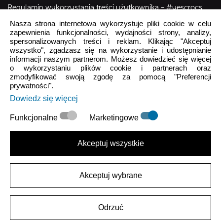
Regulamin wykorzystania treści użytkownika – #yescrocs
Nasza strona internetowa wykorzystuje pliki cookie w celu
zapewnienia funkcjonalności, wydajności strony, analizy,
Obsługa Klienta
spersonalizowanych treści i reklam. Klikając "Akceptuj
wszystko", zgadzasz się na wykorzystanie i udostępnianie
Pon - Pt
9:00 - 16:00
informacji naszym partnerom. Możesz dowiedzieć się więcej
o wykorzystaniu plików cookie i partnerach oraz
Sob - Ndz
Zamknięte
zmodyfikować swoją zgodę za pomocą "Preferencji
prywatności".
crocs.sklep@intersocks.pl
Dowiedz się więcej
22 230 94 60
Funkcjonalne
Marketingowe
Wyślij
Akceptuj wszystkie
Akceptuje
Polityki Prywatności
.
Akceptuj wybrane
|
Polityka Prywatności
Warunki użytkowania
Odrzuć
2026 ARKROD Sp. z o.o.