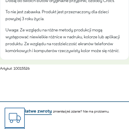
Dodaj do swoich butów oryginalne przypinki, ozdoby Crocs.
To nie jest zabawka. Produkt jest przeznaczony dla dzieci
powyżej 3 roku życia.
Uwaga: Ze względu na różne metody produkcji mogą
występować niewielkie różnice w nadruku, kolorze lub aplikacji
produktu. Ze względu na rozdzielczość ekranów telefonów
komórkowych i komputerów rzeczywisty kolor może się różnić.
Artykuł: 10015526
łatwe zwroty
zmieniłaś/eś zdanie? Nie ma problemu.