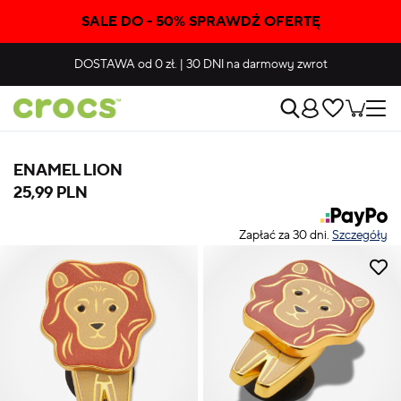
SALE DO - 50% SPRAWDŹ OFERTĘ
DOSTAWA
od 0 zł.
|
30 DNI
na darmowy zwrot
ENAMEL LION
25,99 PLN
Zapłać za 30 dni.
Szczegóły