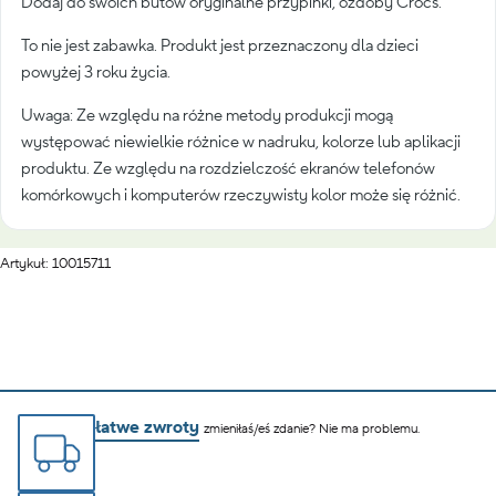
Dodaj do swoich butów oryginalne przypinki, ozdoby Crocs.
To nie jest zabawka. Produkt jest przeznaczony dla dzieci
powyżej 3 roku życia.
Uwaga: Ze względu na różne metody produkcji mogą
występować niewielkie różnice w nadruku, kolorze lub aplikacji
produktu. Ze względu na rozdzielczość ekranów telefonów
komórkowych i komputerów rzeczywisty kolor może się różnić.
Artykuł: 10015711
łatwe zwroty
zmieniłaś/eś zdanie? Nie ma problemu.