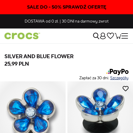
SALE DO - 50% SPRAWDŹ OFERTĘ
DOSTAWA
od 0 zł.
|
30 DNI
na darmowy zwrot
SILVER AND BLUE FLOWER
25,99 PLN
Zapłać za 30 dni.
Szczegóły