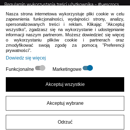
Regulamin wykorzystania treści użytkownika – #yescrocs
Nasza strona internetowa wykorzystuje pliki cookie w celu
zapewnienia funkcjonalności, wydajności strony, analizy,
Obsługa Klienta
spersonalizowanych treści i reklam. Klikając "Akceptuj
wszystko", zgadzasz się na wykorzystanie i udostępnianie
Pon - Pt
9:00 - 16:00
informacji naszym partnerom. Możesz dowiedzieć się więcej
o wykorzystaniu plików cookie i partnerach oraz
Sob - Ndz
Zamknięte
zmodyfikować swoją zgodę za pomocą "Preferencji
prywatności".
crocs.sklep@intersocks.pl
Dowiedz się więcej
22 230 94 60
Funkcjonalne
Marketingowe
Wyślij
Akceptuj wszystkie
Akceptuje
Polityki Prywatności
.
Akceptuj wybrane
|
Polityka Prywatności
Warunki użytkowania
Odrzuć
2026 ARKROD Sp. z o.o.