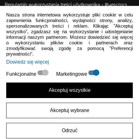
Regulamin wykorzystania treści użytkownika – #yescrocs
Nasza strona internetowa wykorzystuje pliki cookie w celu
zapewnienia funkcjonalności, wydajności strony, analizy,
Obsługa Klienta
spersonalizowanych treści i reklam. Klikając "Akceptuj
wszystko", zgadzasz się na wykorzystanie i udostępnianie
Pon - Pt
9:00 - 16:00
informacji naszym partnerom. Możesz dowiedzieć się więcej
o wykorzystaniu plików cookie i partnerach oraz
Sob - Ndz
Zamknięte
zmodyfikować swoją zgodę za pomocą "Preferencji
prywatności".
crocs.sklep@intersocks.pl
Dowiedz się więcej
22 230 94 60
Funkcjonalne
Marketingowe
Wyślij
Akceptuj wszystkie
Akceptuje
Polityki Prywatności
.
Akceptuj wybrane
|
Polityka Prywatności
Warunki użytkowania
Odrzuć
2026 ARKROD Sp. z o.o.