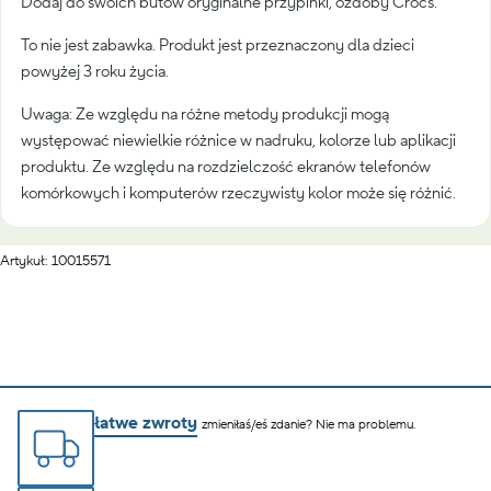
Dodaj do swoich butów oryginalne przypinki, ozdoby Crocs.
To nie jest zabawka. Produkt jest przeznaczony dla dzieci
powyżej 3 roku życia.
Uwaga: Ze względu na różne metody produkcji mogą
występować niewielkie różnice w nadruku, kolorze lub aplikacji
produktu. Ze względu na rozdzielczość ekranów telefonów
komórkowych i komputerów rzeczywisty kolor może się różnić.
Artykuł: 10015571
łatwe zwroty
zmieniłaś/eś zdanie? Nie ma problemu.