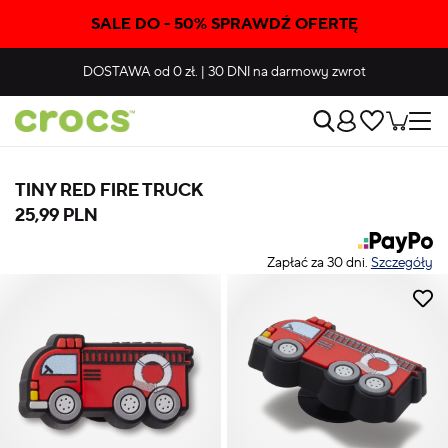
SALE DO - 50% SPRAWDŹ OFERTĘ
DOSTAWA
od 0 zł.
|
30 DNI
na darmowy zwrot
TINY RED FIRE TRUCK
25,99 PLN
Zapłać za 30 dni.
Szczegóły