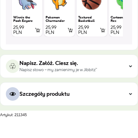
Winnie the
Pokemon
Textured
Cartoon T
Pooh Eeyore
Charmander
Basketball
Rex
25,99
25,99
25,99
25,99
PLN
PLN
PLN
PLN
Napisz. Załóż. Ciesz się.
Napisz słowo – my zamienimy je w Jibbitz™
Szczegóły produktu
Artykuł: 211345