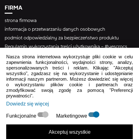
FIRMA
strona firmowa
informacja o przetwarzaniu danych osobowych
podmiot odpowiedzialny za bezpieczeństwo produktu
Regulamin wykorzystania treści użytkownika – #yescrocs
Nasza strona internetowa wykorzystuje pliki cookie w celu
zapewnienia funkcjonalności, wydajności strony, analizy,
Obsługa Klienta
spersonalizowanych treści i reklam. Klikając "Akceptuj
wszystko", zgadzasz się na wykorzystanie i udostępnianie
Pon - Pt
9:00 - 16:00
informacji naszym partnerom. Możesz dowiedzieć się więcej
o wykorzystaniu plików cookie i partnerach oraz
Sob - Ndz
Zamknięte
zmodyfikować swoją zgodę za pomocą "Preferencji
prywatności".
crocs.sklep@intersocks.pl
Dowiedz się więcej
22 230 94 60
Funkcjonalne
Marketingowe
Wyślij
Akceptuj wszystkie