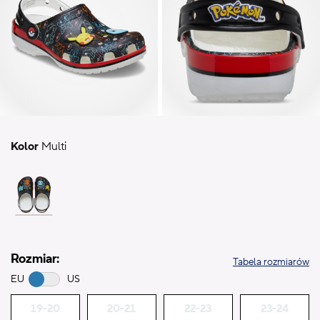
Kolor
Multi
Rozmiar:
Tabela rozmiarów
EU
US
19-20
20-21
22-23
23-24