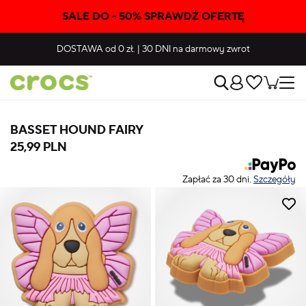
SALE DO - 50% SPRAWDŹ OFERTĘ
DOSTAWA
od 0 zł.
|
30 DNI
na darmowy zwrot
BASSET HOUND FAIRY
25,99 PLN
Zapłać za 30 dni.
Szczegóły