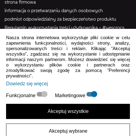
strona firmowa
informacja o przetwarzaniu danych osobowych
podmiot odpowiedzialny za bezpieczeństwo produktu
Regulamin wykorzystania treści użytkownika – #yescrocs
Nasza strona internetowa wykorzystuje pliki cookie w celu
zapewnienia funkcjonalności, wydajności strony, analizy,
Obsługa Klienta
spersonalizowanych treści i reklam. Klikając "Akceptuj
wszystko", zgadzasz się na wykorzystanie i udostępnianie
Pon - Pt
9:00 - 16:00
informacji naszym partnerom. Możesz dowiedzieć się więcej
o wykorzystaniu plików cookie i partnerach oraz
Sob - Ndz
Zamknięte
zmodyfikować swoją zgodę za pomocą "Preferencji
prywatności".
crocs.sklep@intersocks.pl
Dowiedz się więcej
22 230 94 60
Funkcjonalne
Marketingowe
Wyślij
Akceptuj wszystkie
Akceptuje
Polityki Prywatności
.
Akceptuj wybrane