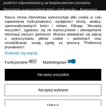
podmiot odpowiedzialny za bezpieczeństwo produktu
Regulamin wykorzystania treści użytkownika – #yescrocs
Nasza strona internetowa wykorzystuje pliki cookie w celu
zapewnienia funkcjonalności, wydajności strony, analizy,
Obsługa Klienta
spersonalizowanych treści i reklam. Klikając "Akceptuj
wszystko", zgadzasz się na wykorzystanie i udostępnianie
Pon - Pt
9:00 - 16:00
informacji naszym partnerom. Możesz dowiedzieć się więcej
o wykorzystaniu plików cookie i partnerach oraz
Sob - Ndz
Zamknięte
zmodyfikować swoją zgodę za pomocą "Preferencji
prywatności".
crocs.sklep@intersocks.pl
Dowiedz się więcej
22 230 94 60
Funkcjonalne
Marketingowe
Wyślij
Akceptuj wszystkie
Akceptuje
Polityki Prywatności
.
Akceptuj wybrane
|
Polityka Prywatności
Warunki użytkowania
Odrzuć