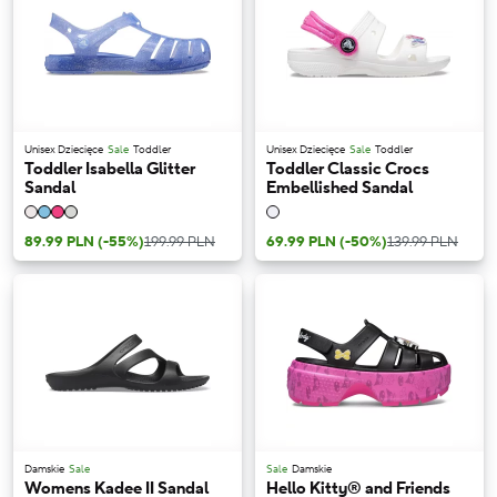
Unisex Dziecięce
Sale
Toddler
Unisex Dziecięce
Sale
Toddler
Toddler Isabella Glitter
Toddler Classic Crocs
Sandal
Embellished Sandal
89.99 PLN
(-55%)
199.99 PLN
69.99 PLN
(-50%)
139.99 PLN
Damskie
Sale
Sale
Damskie
Womens Kadee II Sandal
Hello Kitty® and Friends