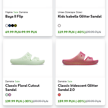
Męskie
Sale
Damskie
Unisex Dziecięce
Dzieci
Baya II Flip
Kids Isabella Glitter Sandal
69.99 PLN
-
99.99 PLN
119.99 PLN
(-40%)
199.99 PLN
Damskie
Sale
Damskie
Sale
Classic Floral Cutout
Classic Iridescent Glitter
Sandal
Sandal 2.0
139.99 PLN
(-30%)
199.99 PLN
159.99 PLN
(-20%)
199.99 PLN