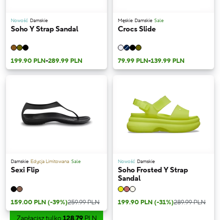
Nowość
Damskie
Męskie
Damskie
Sale
Soho Y Strap Sandal
Crocs Slide
199.90 PLN
-
289.99 PLN
79.99 PLN
-
139.99 PLN
Damskie
Edycja Limitowana
Sale
Nowość
Damskie
Sexi Flip
Soho Frosted Y Strap
Sandal
159.00 PLN
(-39%)
259.99 PLN
199.90 PLN
(-31%)
289.99 PLN
Zapłacisz tylko
128,79
PLN