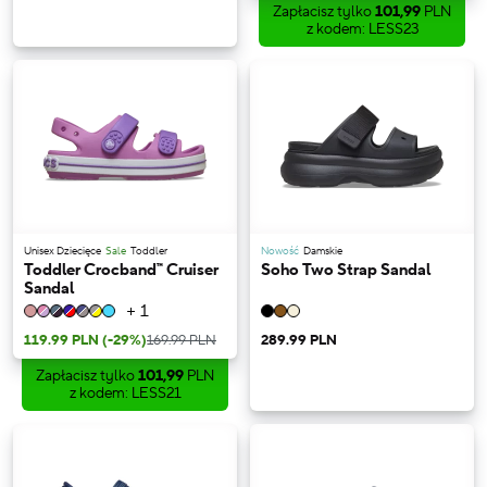
Zapłacisz tylko
101,99
PLN
z kodem: LESS23
Unisex Dziecięce
Sale
Toddler
Nowość
Damskie
Toddler Crocband™ Cruiser
Soho Two Strap Sandal
Sandal
+ 1
119.99 PLN
(-29%)
169.99 PLN
289.99 PLN
Zapłacisz tylko
101,99
PLN
z kodem: LESS21