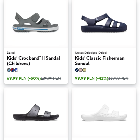
Dzieci
Unisex Dziecięce
Dzieci
Kids’ Crocband™ II Sandal
Kids' Classic Fisherman
(Childrens)
Sandal
69.99 PLN
(-50%)
139.99 PLN
99.99 PLN
(-41%)
169.99 PLN