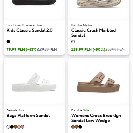
Sale
Unisex Dziecięce
Dzieci
Damskie
Męskie
Kids Classic Sandal 2.0
Classic Crush Marbled
Sandal
79.99 PLN
(-43%)
139.99 PLN
129.99 PLN
(-50%)
259.99 PLN
Damskie
Sale
Damskie
Sale
Baya Platform Sandal
Womens Crocs Brooklyn
Sandal Low Wedge