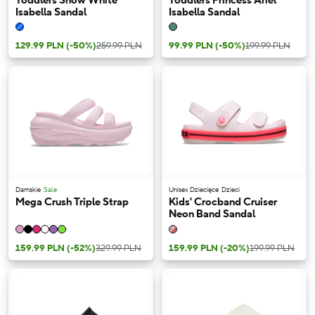
Toddlers Snow White
Toddlers Princess Ariel
Isabella Sandal
Isabella Sandal
129.99 PLN
(-50%)
259.99 PLN
99.99 PLN
(-50%)
199.99 PLN
Damskie
Sale
Unisex Dziecięce
Dzieci
Mega Crush Triple Strap
Kids' Crocband Cruiser
Neon Band Sandal
159.99 PLN
(-52%)
329.99 PLN
159.99 PLN
(-20%)
199.99 PLN