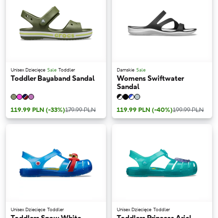
Unisex Dziecięce
Sale
Toddler
Damskie
Sale
Toddler Bayaband Sandal
Womens Swiftwater
Sandal
119.99 PLN
(-33%)
179.99 PLN
119.99 PLN
(-40%)
199.99 PLN
Unisex Dziecięce
Toddler
Unisex Dziecięce
Toddler