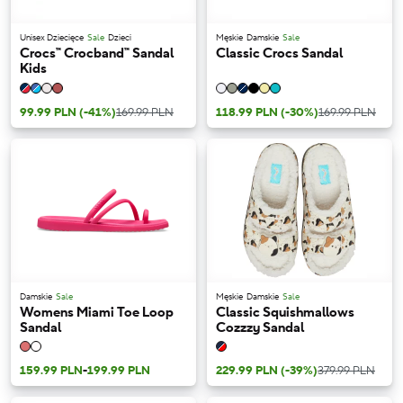
Unisex Dziecięce
Sale
Dzieci
Męskie
Damskie
Sale
Crocs™ Crocband™ Sandal
Classic Crocs Sandal
Kids
99.99 PLN
(-41%)
169.99 PLN
118.99 PLN
(-30%)
169.99 PLN
Damskie
Sale
Męskie
Damskie
Sale
Womens Miami Toe Loop
Classic Squishmallows
Sandal
Cozzzy Sandal
159.99 PLN
-
199.99 PLN
229.99 PLN
(-39%)
379.99 PLN