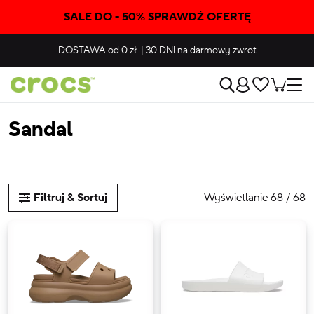
SALE DO - 50% SPRAWDŹ OFERTĘ
DOSTAWA
od 0 zł.
|
30 DNI
na darmowy zwrot
Sandal
Wyświetlanie 68 / 68
Filtruj & Sortuj