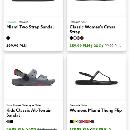
Nowość
Damskie
Damskie
Sale
Miami Two Strap Sandal
Classic Women's Cross
Strap
199.99 PLN
159.99 PLN
(-20%)
199.99 PLN
Sale
Unisex Dziecięce
Dzieci
Damskie
Sale
Kids Classic All-Terrain
Womens Miami Thong Flip
Sandal
84.99 PLN
(-50%)
169.99 PLN
129.99 PLN
-
159.99 PLN