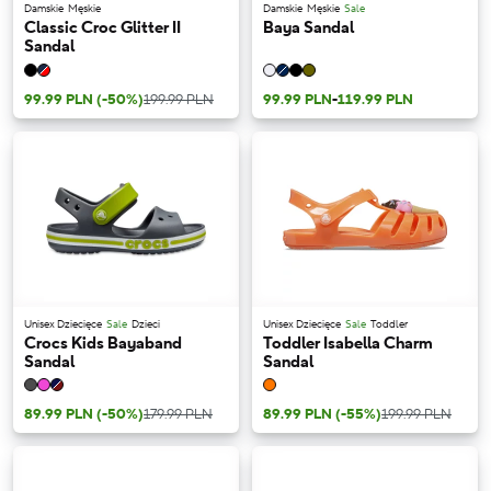
Damskie
Męskie
Damskie
Męskie
Sale
Classic Croc Glitter II
Baya Sandal
Sandal
99.99 PLN
(-50%)
199.99 PLN
99.99 PLN
-
119.99 PLN
Unisex Dziecięce
Sale
Dzieci
Unisex Dziecięce
Sale
Toddler
Crocs Kids Bayaband
Toddler Isabella Charm
Sandal
Sandal
89.99 PLN
(-50%)
179.99 PLN
89.99 PLN
(-55%)
199.99 PLN