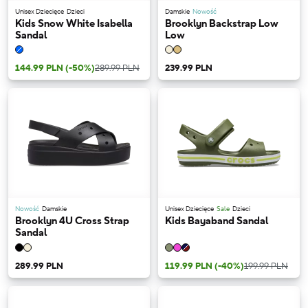
Unisex Dziecięce
Dzieci
Damskie
Nowość
Kids Snow White Isabella
Brooklyn Backstrap Low
Sandal
Low
144.99 PLN
(-50%)
289.99 PLN
239.99 PLN
Nowość
Damskie
Unisex Dziecięce
Sale
Dzieci
Brooklyn 4U Cross Strap
Kids Bayaband Sandal
Sandal
289.99 PLN
119.99 PLN
(-40%)
199.99 PLN